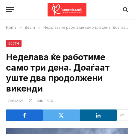
Home
Вести
Неделава ќе работиме само три дена. Доаѓаат уште два продолжени викенди
»
»
ВЕСТИ
Неделава ќе работиме
само три дена. Доаѓаат
уште два продолжени
викенди
17/04/2023
1 MIN READ