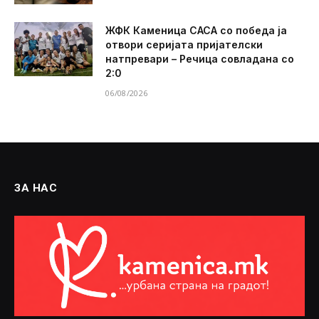
ЖФК Каменица САСА со победа ја
отвори серијата пријателски
натпревари – Речица совладана со
2:0
06/08/2026
ЗА НАС