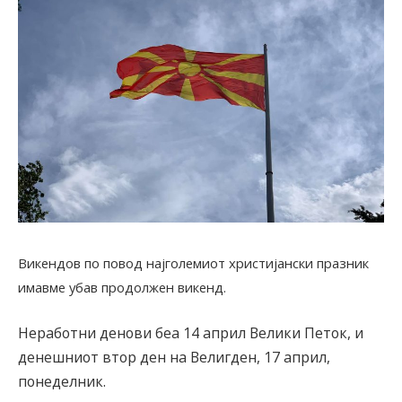
Викендов по повод најголемиот христијански празник
имавме убав продолжен викенд.
Неработни денови беа 14 април Велики Петок, и
денешниот втор ден на Велигден, 17 април,
понеделник.