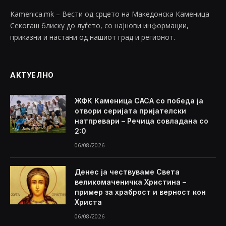
Kamenica.mk – Вести од срцето на Македонска Каменица
Секогаш блиску до луѓето, со најнови информации,
приказни и настани од нашиот град и регионот.
АКТУЕЛНО
ЖФК Каменица САСА со победа ја
отвори серијата пријателски
натпревари – Речица совладана со
2:0
06/08/2026
Денес ја чествуваме Света
великомаченичка Христина –
пример за храброст и верност кон
Христа
06/08/2026