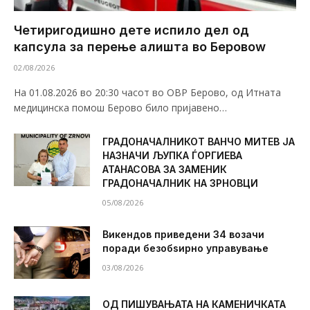
Четиригодишно дете испило дел од
капсула за перење алишта во Беровоw
02/08/2026
На 01.08.2026 во 20:30 часот во ОВР Берово, од Итната
медицинска помош Берово било пријавено…
ГРАДОНАЧАЛНИКОТ ВАНЧО МИТЕВ ЈА
НАЗНАЧИ ЉУПКА ЃОРГИЕВА
АТАНАСОВА ЗА ЗАМЕНИК
ГРАДОНАЧАЛНИК НА ЗРНОВЦИ
05/08/2026
Викендов приведени 34 возачи
поради безобѕирно управување
03/08/2026
ОД ПИШУВАЊАТА НА КАМЕНИЧКАТА