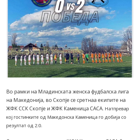
Во рамки на Младинската женска фудбалска лига
на Македонија, во Скопје се сретнаа екипите на
ЖФК ССК Скопје и ЖФК Каменица САСА.
Натпревар
кој гостинките од Македонска Каменица го добија со
резултат од 2:0.