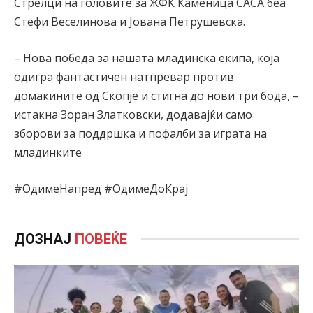
Стрелци на головите за ЖФК Каменица САСА беа
Стефи Веселинова и Јована Петрушевска.
– Нова победа за нашата младинска екипа, која
одигра фантастичен натпревар против
домакините од Скопје и стигна до нови три бода, –
истакна Зоран Златковски, додавајќи само
зборови за поддршка и пофалби за играта на
младинките
#ОдимеНапред #ОдимеДоКрај
ДОЗНАЈ
ПОВЕЌЕ