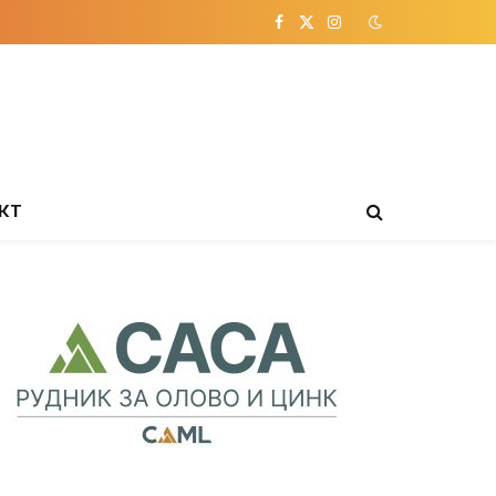
Facebook
X
Instagram
(Twitter)
КТ