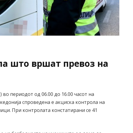
ла што вршат превоз на
) во периодот од 06.00 до 16.00
часот
на
кедонија спроведена е акциска контрола на
еници. При контролата констатирани
се
41