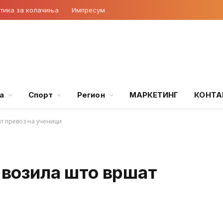
тика за колачиња
Импресум
а
Спорт
Регион
МАРКЕТИНГ
КОНТА
ат превоз на ученици
а возила што вршат