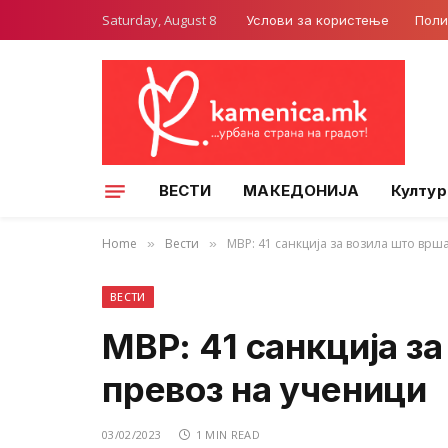
Saturday, August 8
Услови за користење
Поли
ВЕСТИ
МАКЕДОНИЈА
Култур
Home
Вести
МВР: 41 санкција за возила што врш
»
»
ВЕСТИ
МВР: 41 санкција з
превоз на ученици
03/02/2023
1 MIN READ