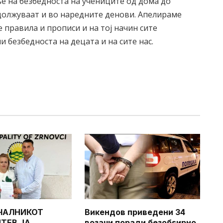
е на безбедноста на учениците од дома до
должуваат и во наредните денови. Апелираме
 правила и прописи и на тој начин сите
и безбедноста на децата и на сите нас.
ЧАЛНИКОТ
Викендов приведени 34
ТЕВ ЈА
возачи поради безобѕирно