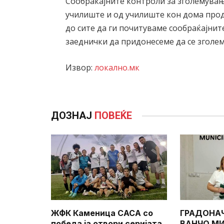
Сообраќајните контроли за зголемувањ
училиште и од училиште кон дома про
до сите да ги почитуваме сообраќајните
заеднички да придонесеме да
се
зголем
Извор:
локално.мк
ДОЗНАЈ
ПОВЕЌЕ
ЖФК Каменица САСА со
ГРАДОНА
победа ја отвори серијата
ВАНЧО МИ