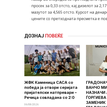
просек за 0,33 отсто, кај дизелот за 2,17
мазутот за 4,565 отсто. Курсот на дена
цените со претходната пресметка е пови
ДОЗНАЈ
ПОВЕЌЕ
ЖФК Каменица САСА со
ГРАДОНА
победа ја отвори серијата
ВАНЧО МИ
пријателски натпревари –
НАЗНАЧИ
Речица совладана со 2:0
ЃОРГИЕВА
ЗАМЕНИК
06/08/2026