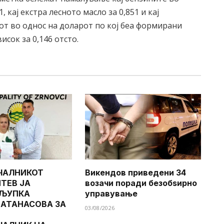
1, кај екстра лесното масло за 0,851 и кај
рот во однос на доларот по кој беа формирани
сок за 0,146 отсто.
ЧАЛНИКОТ
Викендов приведени 34
ТЕВ ЈА
возачи поради безобѕирно
 ЉУПКА
управување
 АТАНАСОВА ЗА
03/08/2026