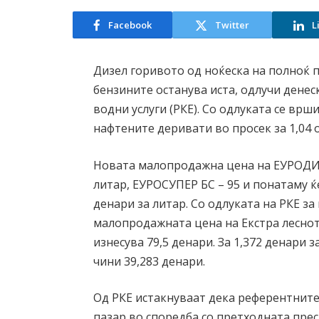
Facebook
Twitter
L
Дизел горивото од ноќеска на полноќ п
бензините останува иста, одлучи денес
водни услуги (РКЕ). Со одлуката се в
нафтените деривати во просек за 1,04 о
Новата малопродажна цена на ЕУРОДИЗЕ
литар, ЕУРОСУПЕР БС – 95 и понатаму ќе
денари за литар. Со одлуката на РКЕ з
малопродажната цена на Екстра лесното
изнесува 79,5 денари. За 1,372 денари 
чини 39,283 денари.
Од РКЕ истакнуваат дека референтните
пазар во споредба со претходната пре