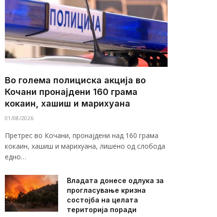
Во голема полициска акција во
Кочани пронајдени 160 грама
кокаин, хашиш и марихуана
01/08/2026
Претрес во Кочани, пронајдени над 160 грама
кокаин, хашиш и марихуана, лишено од слобода
едно…
Владата донесе одлука за
прогласување кризна
состојба на целата
територија поради