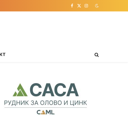
Facebook
X
Instagram
(Twitter)
КТ