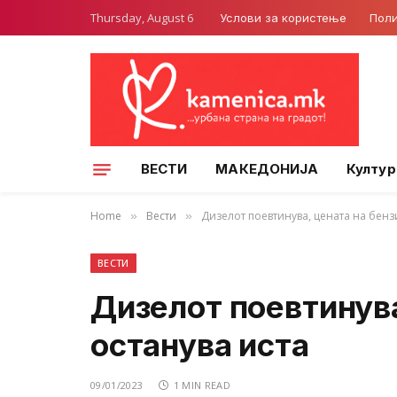
Thursday, August 6
Услови за користење
Поли
ВЕСТИ
МАКЕДОНИЈА
Култур
Home
Вести
Дизелот поевтинува, цената на бенз
»
»
ВЕСТИ
Дизелот поевтинува
останува иста
09/01/2023
1 MIN READ