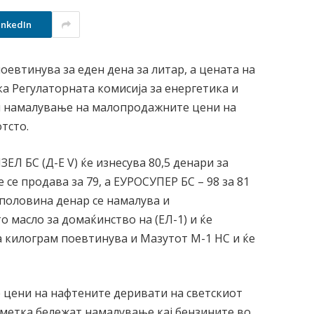
inkedIn
оевтинува за еден дена за литар, а цената на
ка Регулаторната комисија за енергетика и
рши намалување на малопродажните цени на
тсто.
Л БС (Д-Е V) ќе изнесува 80,5 денари за
 се продава за 79, а ЕУРОСУПЕР БС – 98 за 81
а половина денар се намалува и
 масло за домаќинство на (ЕЛ-1) и ќе
за килограм поевтинува и Мазутот М-1 НС и ќе
 цени на нафтените деривати на светскиот
сметка бележат намалување кај бензините во