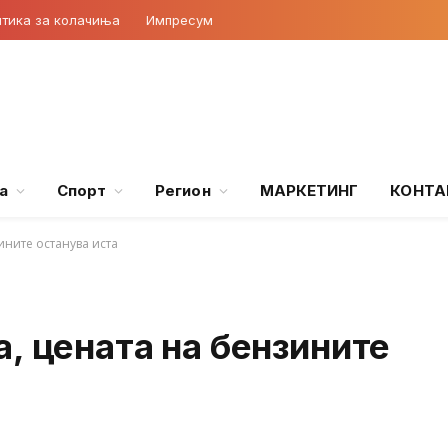
тика за колачиња
Импресум
а
Спорт
Регион
МАРКЕТИНГ
КОНТА
ините останува иста
, цената на бензините