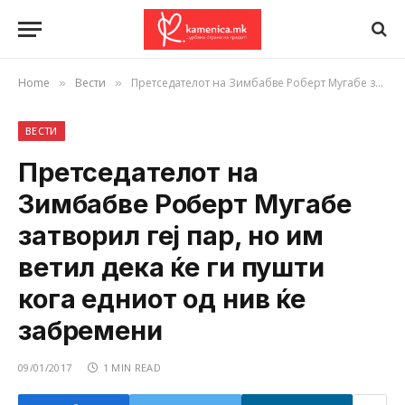
Home
Вести
Претседателот на Зимбабве Роберт Мугабе затворил геј пар, но им ветил дека ќе ги пушти кога едниот од нив ќе забремени
»
»
ВЕСТИ
Претседателот на
Зимбабве Роберт Мугабе
затворил геј пар, но им
ветил дека ќе ги пушти
кога едниот од нив ќе
забремени
09/01/2017
1 MIN READ