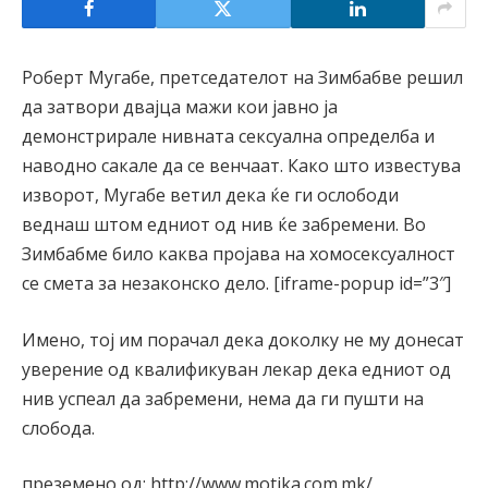
Роберт Мугабе, претседателот на Зимбабве решил
да затвори двајца мажи кои јавно ја
демонстрирале нивната сексуална определба и
наводно сакале да се венчаат. Како што известува
изворот, Мугабе ветил дека ќе ги ослободи
веднаш штом едниот од нив ќе забремени. Во
Зимбабме било каква пројава на хомосексуалност
се смета за незаконско дело. [iframe-popup id=”3″]
Имено, тој им порачал дека доколку не му донесат
уверение од квалификуван лекар дека едниот од
нив успеал да забремени, нема да ги пушти на
слобода.
преземено од: http://www.motika.com.mk/