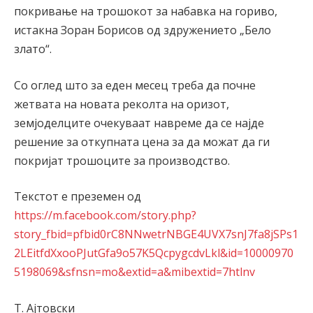
покривање на трошокот за набавка на гориво,
истакна Зоран Борисов од здружението „Бело
злато“.
Со оглед што за еден месец треба да почне
жетвата на новата реколта на оризот,
земјоделците очекуваат навреме да се најде
решение за откупната цена за да можат да ги
покријат трошоците за производство.
Текстот е преземен од
https://m.facebook.com/story.php?
story_fbid=pfbid0rC8NNwetrNBGE4UVX7snJ7fa8jSPs1
2LEitfdXxooPJutGfa9o57K5QcpygcdvLkl&id=10000970
5198069&sfnsn=mo&extid=a&mibextid=7htlnv
Т. Ајтовски