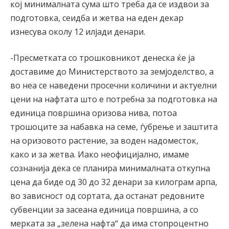
кој минималната сума што треба да се издвои за
подготовка, сеидба и жетва на еден декар
изнесува околу 12 илјади денари.
-Пресметката со трошковникот денеска ќе ја
доставиме до Министерството за земјоделство, а
во неа се наведени просечни количини и актуелни
цени на нафтата што е потребна за подготовка на
единица површина оризова нива, потоа
трошоците за набавка на семе, ѓубрење и заштита
на оризовото растение, за воден надоместок,
како и за жетва. Иако неофицијално, имаме
сознанија дека се планира минималната откупна
цена да биде од 30 до 32 денари за килограм арпа,
во зависност од сортата, да останат редовните
субвенции за засеана единица површина, а со
мерката за „зелена нафта“ да има стопроцентно