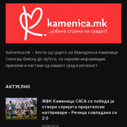
Kamenica.mk – Вести од срцето на Македонска Каменица
Секогаш блиску до луѓето, со најнови информации,
приказни и настани од нашиот град и регионот.
АКТУЕЛНО
ЖФК Каменица САСА со победа ја
отвори серијата пријателски
натпревари – Речица совладана со
2:0
06/08/2026