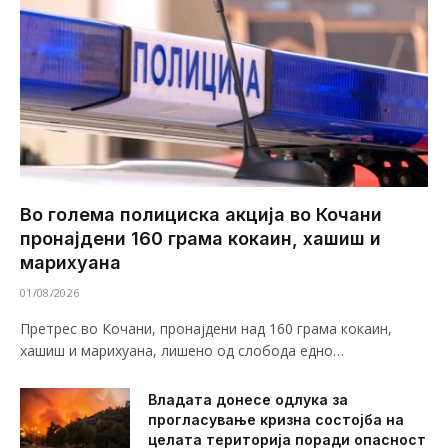
Во голема полициска акција во Кочани
пронајдени 160 грама кокаин, хашиш и
марихуана
01/08/2026
Претрес во Кочани, пронајдени над 160 грама кокаин,
хашиш и марихуана, лишено од слобода едно…
Владата донесе одлука за
прогласување кризна состојба на
целата територија поради опасност