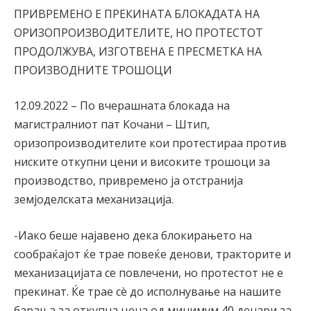
ПРИВРЕМЕНО Е ПРЕКИНАТА БЛОКАДАТА НА
ОРИЗОПРОИЗВОДИТЕЛИТЕ, НО ПРОТЕСТОТ
ПРОДОЛЖУВА, ИЗГОТВЕНА Е ПРЕСМЕТКА НА
ПРОИЗВОДНИТЕ ТРОШОЦИ
12.09.2022 – По вчерашната блокада на
магистралниот пат Кочани – Штип,
оризопроизводителите кои протестираа против
ниските откупни цени и високите трошоци за
производство, привремено ја отстранија
земјоделската механизација.
-Иако беше најавено дека блокирањето на
сообраќајот ќе трае повеќе денови, тракторите и
механизацијата се повлечени, но протестот не е
прекинат. Ќе трае сè до исполнување на нашите
барања за откупна цена од минимум 40 денари за