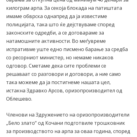
килограм арпа. За секоја блокада на патиштата
имаме обврска однапред да ја известиме
полицијата, така што ќе дејствуваме според
законските одредби, а се договараме за
натамошните активности. Во меѓувреме
испративме уште едно писмено барање за средба
со ресорниот министер, но немаме никаков
одговор. Сметаме дека сите проблеми се
решаваат со разговори и договори, а ние само
така можеме да ја постигнеме нашата цел,
истакна Здравко Арсов, оризопроизводител од
Облешево.
Членови на Здружението на оризопроизводители
„Бело злато“ од Кочани подготвиле трошковник
за производството на арпа за оваа година, според