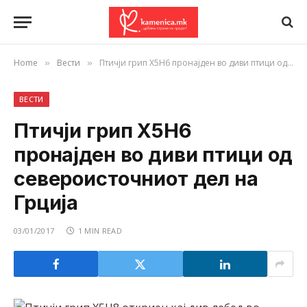
Home
Вести
Птичји грип X5H6 пронајден во диви птици од североисточниот дел на Грција
»
»
ВЕСТИ
Птичји грип X5H6
пронајден во диви птици од
североисточниот дел на
Грција
03/01/2017
1 MIN READ