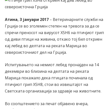
Атина, 3 јануари 2017
– Ветеринарните служби на
Грција се во зголемен степен на тревога за да се
спречи преносот на вирусот Х5Н6 на птичјиот грип
од диви птици на живина, откако тој бил откриен
кај лебед во делтата на реката Марица во
североисточниот дел на Грција.
Испитувањето на немиот лебед пронајден на 14
декември во близина на делтата на реката
Марица покажало дека птицата починала од
птичјиот грип Х5Н8, стои во извештајот на
Светската организација за здравје на животните.
Во соопштението за печат објавено вчера,