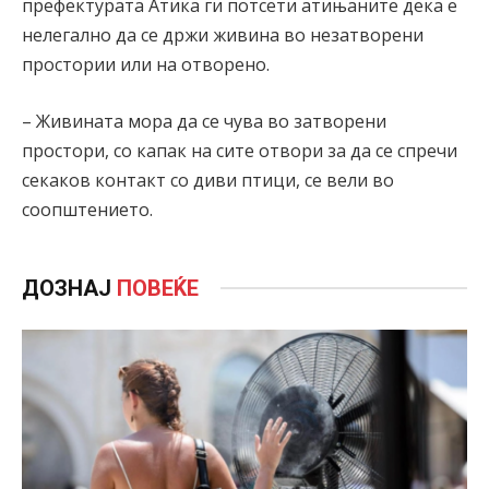
префектурата Атика ги потсети атињаните дека е
нелегално да се држи живина во незатворени
простории или на отворено.
– Живината мора да се чува во затворени
простори, со капак на сите отвори за да се спречи
секаков контакт со диви птици, се вели во
соопштението.
ДОЗНАЈ
ПОВЕЌЕ