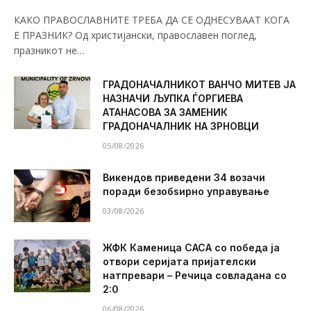
КАКО ПРАВОСЛАВНИТЕ ТРЕБА ДА СЕ ОДНЕСУВААТ КОГА
Е ПРАЗНИК? Од христијански, православен поглед,
празникот не…
ГРАДОНАЧАЛНИКОТ ВАНЧО МИТЕВ ЈА
НАЗНАЧИ ЉУПКА ЃОРГИЕВА
АТАНАСОВА ЗА ЗАМЕНИК
ГРАДОНАЧАЛНИК НА ЗРНОВЦИ
05/08/2026
Викендов приведени 34 возачи
поради безобѕирно управување
03/08/2026
ЖФК Каменица САСА со победа ја
отвори серијата пријателски
натпревари – Речица совладана со
2:0
06/08/2026