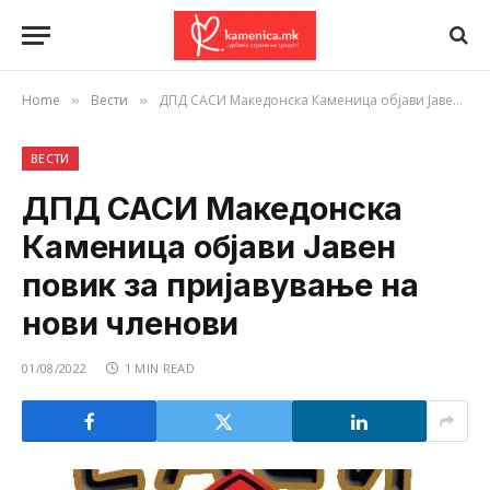
Home
Вести
ДПД САСИ Македонска Каменица објави Јавен повик за пријавување на нови членови
»
»
ВЕСТИ
ДПД САСИ Македонска
Каменица објави Јавен
повик за пријавување на
нови членови
01/08/2022
1 MIN READ