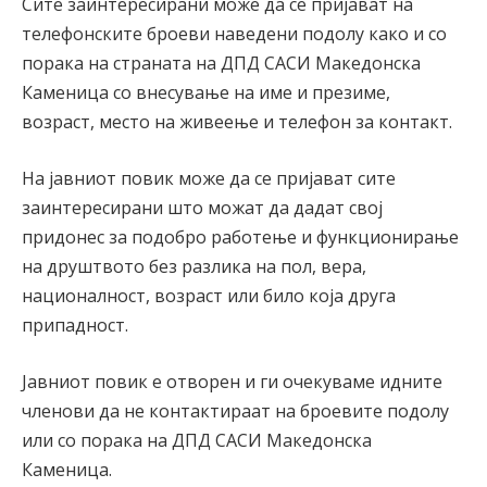
Сите заинтересирани може да се пријават на
телефонските броеви наведени подолу како и со
порака на страната на ДПД САСИ Македонска
Каменица со внесување на име и презиме,
возраст, место на живеење и телефон за контакт.
На јавниот повик може да се пријават сите
заинтересирани што можат да дадат свој
придонес за подобро работење и функционирање
на друштвото без разлика на пол, вера,
националност, возраст или било која друга
припадност.
Јавниот повик е отворен и ги очекуваме идните
членови да не контактираат на броевите подолу
или со порака на ДПД САСИ Македонска
Каменица.