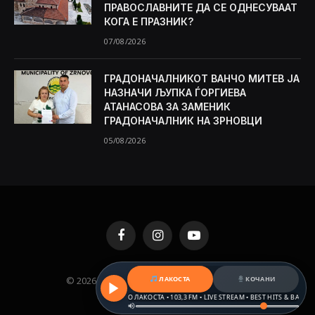
ПРАВОСЛАВНИТЕ ДА СЕ ОДНЕСУВААТ
КОГА Е ПРАЗНИК?
07/08/2026
ГРАДОНАЧАЛНИКОТ ВАНЧО МИТЕВ ЈА
НАЗНАЧИ ЉУПКА ЃОРГИЕВА
АТАНАСОВА ЗА ЗАМЕНИК
ГРАДОНАЧАЛНИК НА ЗРНОВЦИ
05/08/2026
Facebook
Instagram
YouTube
ЛАКОСТА
КОЧАНИ
© 2026 KAMENICA.MK. Designed by
MKNET
.
РАДИО ЛАКОСТА • 103,3 FM • LIVE STREAM • BEST HITS & BALKAN B