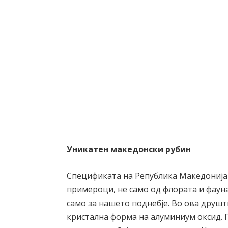
Уникатен македонски рубин
Спецификата на Република Македонија 
примероци, не само од флората и фаун
само за нашето поднебје. Во ова друш
кристална форма на алуминиум оксид. 