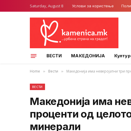
Saturday, August 8
Услови за користење
Поли
ВЕСТИ
МАКЕДОНИЈА
Култур
Home
Вести
Македонија има неверојатни три пр
»
»
ВЕСТИ
Македонија има нев
проценти од целото
минерали