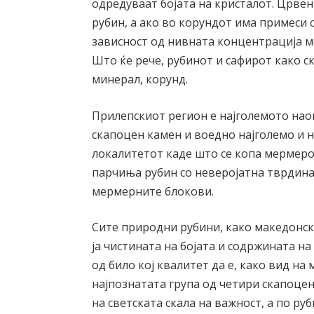
одредуваат бојата на кристалот. Црвени
рубин, а ако во корундот има примеси о
зависност од нивната концентрација мож
Што ќе рече, рубинот и сафирот како с
минерал, корунд.
Прилепскиот регион е најголемото на
скапоцен камен и воедно најголемо и н
локалитетот каде што се копа мермеро
парчиња рубин со неверојатна тврдина
мермерните блокови.
Сите природни рубини, како македонск
ја чистината на бојата и содржината на
од било кој квалитет да е, како вид на
најпознатата група од четири скапоцен
на светската скала на важност, а по ру