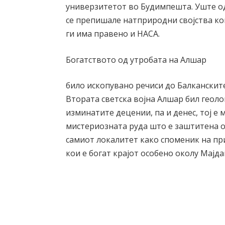
универзитетот во Будимпешта. Уште од
се препишале натприродни својства ко
ги има правено и НАСА.
Богатството од утробата на Алшар
било ископувано речиси до Балканските
Втората светска војна Алшар бил геоло
изминатите децении, па и денес, тој е 
мистериозната руда што е заштитена о
самиот локалитет како споменик на при
кои е богат крајот особено околу Мајда