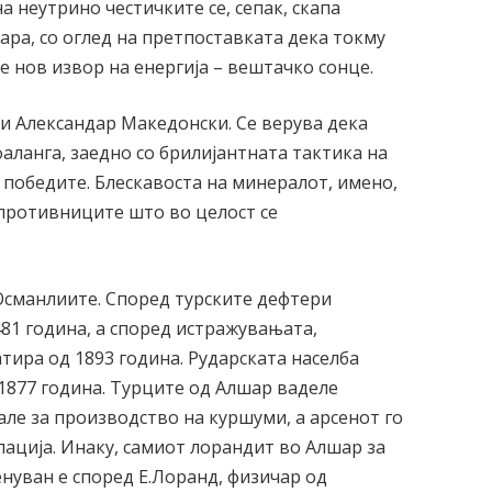
 неутрино честичките се, сепак, скапа
пара, со оглед на претпоставката дека токму
 нов извор на енергија – вештачко сонце.
 и Александар Македонски. Се верува дека
аланга, заедно со брилијантната тактика на
о победите. Блескавоста на минералот, имено,
а противниците што во целост се
Османлиите. Според турските дефтери
481 година, а според истражувањата,
атира од 1893 година. Рударската населба
 1877 година. Турците од Алшар ваделе
ле за производство на куршуми, а арсенот го
лација. Инаку, самиот лорандит во Алшар за
енуван е според Е.Лоранд, физичар од