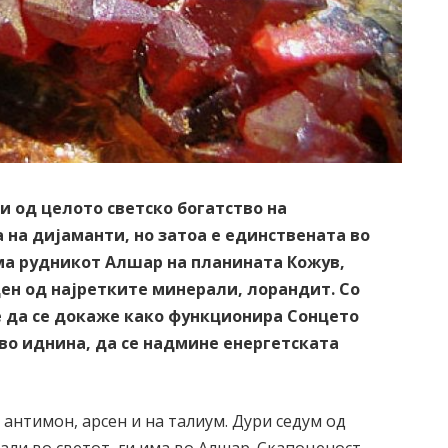
 од целото светско богатство на
на дијаманти, но затоа е единствената во
има рудникот Алшар на планината Кожув,
ен од најретките минерали, лорандит. Со
е да се докаже како функционира Сонцето
 во иднина, да се надмине енергетската
 антимон, арсен и на талиум. Дури седум од