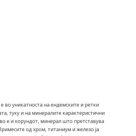
е во уникатноста на ендемските и ретки
ата, туку и на минералите карактеристични
тво е и корундот, минерал што претставува
Примесите од хром, титаниум и железо ја