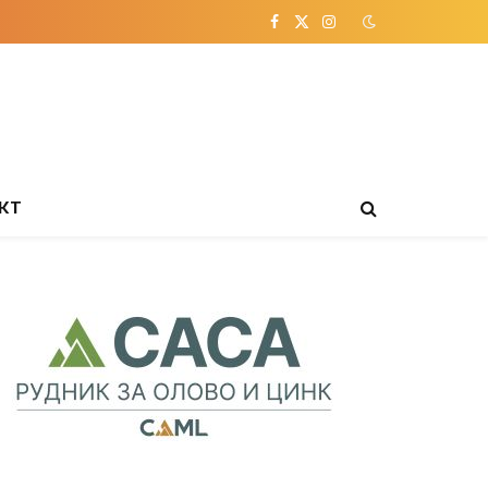
Facebook
X
Instagram
(Twitter)
КТ