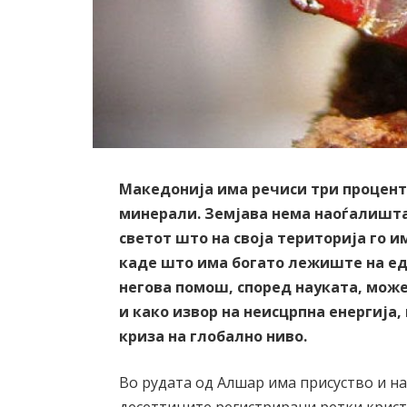
Македонија има речиси три проценти
минерали. Земјава нема наоѓалишта 
светот што на своја територија го 
каде што има богато лежиште на ед
негова помош, според науката, мож
и како извор на неисцрпна енергија,
криза на глобално ниво.
Во рудата од Алшар има присуство и на