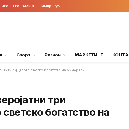
тика за колачиња
Импресум
а
Спорт
Регион
МАРКЕТИНГ
КОНТА
оценти од целото светско богатство на минерали
еројатни три
 светско богатство на