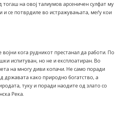
 тогаш на овој талиумов арсеничен сулфат му
и и се потврдиле во истражувањата, меѓу кои
 војни кога рудникот престанал да работи. По
шки испитуван, но не и експлоатиран. Во
мета на многу диви копачи. Не само поради
д државата како природно богатство, а
родата, туку и поради наодите од злато со
нска Река.