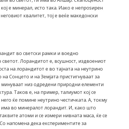
али во светот, ги има во Алшар. Скапоценост
кој е минерал, исто така. Иако е непроѕирен
 неговиот квалитет, тој е веќе македонски
рандит во светски рамки и воедно
 светот. Лорандитот е, всушност, издвоениот
ста на лорандитот е во тајната на неутрино
о на Сонцето и на Земјата пристигнуваат за
е минуваат низ одредени природни елементи
тура. Таков е, на пример, талиумот кој се
него ќе помине неутрино честичката. А, токму
 има во минералот лорандит. И, како што
таквите атоми и се измери нивната маса, ќе се
Со напомена дека експериментите за