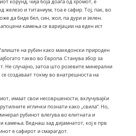
от корунд, чија боја доаѓа од хромот, е
д железо и титаниум, тоа е сафир. Тој, пак, во
е да биде бел, син, жол, па дури и зелен.
капоцени камења се варијации на еден ист
оѓалиште на рубин како македонски природен
ајбогато такво во Европа. Станува збор за
т. Не случајно, затоа што розевите минерални
 се создаваат токму во внатрешноста на
иот, имаат свои несовршености, вклучувајќи
 рутилните иглички познати како „свила“. Но,
 минерал рубинот влегува во елитната и
и камења. Веднаш зад дијамнатот, кој е прв
бинот е сафирот и смарагдот.