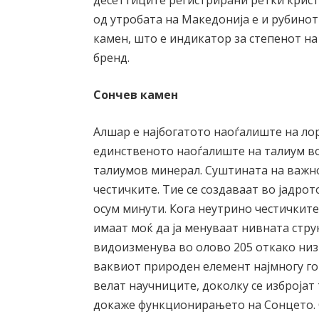
десеттиците регистрирани ретки крист
од утробата на Македонија е и рубинот 
камен, што е индикатор за степенот на
бренд.
Сончев камен
Алшар е најбогатото наоѓалиште на ло
единственото наоѓалиште на талиум во
талиумов минерал. Суштината на важно
честичките. Тие се создаваат во јадрот
осум минути. Кога неутрино честичкит
имаат моќ да ја менуваат нивната струк
видоизменува во олово 205 откако низ 
ваквиот природен елемент најмногу го
велат научниците, доколку се избројат 
докаже функционирањето на Сонцето. 