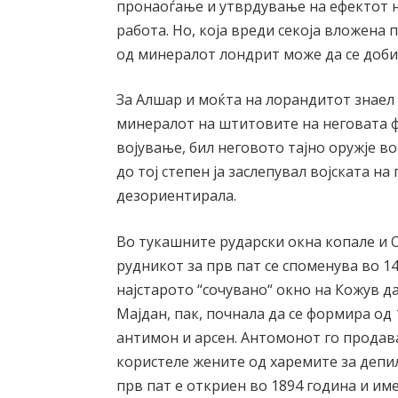
пронаоѓање и утврдување на ефектот на
работа. Но, која вреди секоја вложена 
од минералот лондрит може да се добие
За Алшар и моќта на лорандитот знаел
минералот на штитовите на неговата ф
војување, бил неговото тајно оружје в
до тој степен ја заслепувал војската н
дезориентирала.
Во тукашните рударски окна копале и 
рудникот за прв пат се споменува во 1
најстарото “сочувано“ окно на Кожув д
Мајдан, пак, почнала да се формира од
антимон и арсен. Антомонот го продава
користеле жените од харемите за депи
прв пат е откриен во 1894 година и им