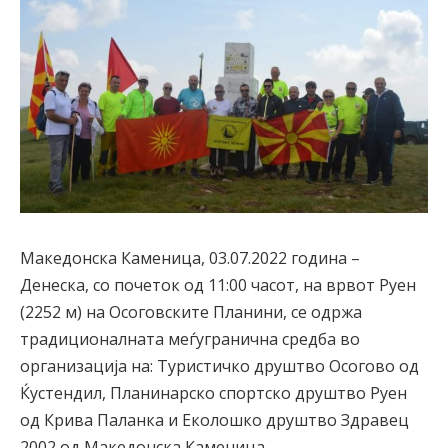
Македонска Каменица, 03.07.2022 година –
Денеска, со почеток од 11:00 часот, на врвот Руен
(2252 м) на Осоговските Планини, се одржа
традиционалната меѓугранична средба во
организација на: Туристичко друштво Осогово од
Ќустендил, Планинарско спортско друштво Руен
од Крива Паланка и Еколошко друштво Здравец
2002 од Македонска Каменица.