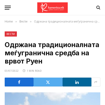
Home
Вести
Одржана традиционалната меѓугранична средба на врвот Руен
»
»
ВЕСТИ
Одржана традиционалната
меѓугранична средба на
врвот Руен
03/07/2022
1 MIN READ