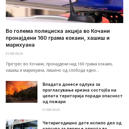
Во голема полициска акција во Кочани
пронајдени 160 грама кокаин, хашиш и
марихуана
01/08/2026
Претрес во Кочани, пронајдени над 160 грама кокаин,
хашиш и марихуана, лишено од слобода едно…
Владата донесе одлука за
прогласување кризна состојба на
целата територија поради опасност
од пожари
01/08/2026
Четиригодишно дете испило дел од
капсула за перење алишта во