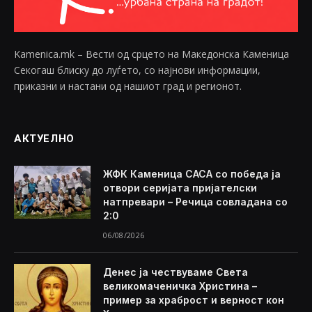
Kamenica.mk – Вести од срцето на Македонска Каменица
Секогаш блиску до луѓето, со најнови информации,
приказни и настани од нашиот град и регионот.
АКТУЕЛНО
ЖФК Каменица САСА со победа ја
отвори серијата пријателски
натпревари – Речица совладана со
2:0
06/08/2026
Денес ја чествуваме Света
великомаченичка Христина –
пример за храброст и верност кон