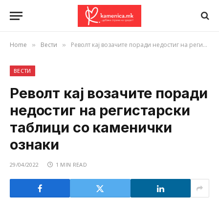
Home
Вести
Револт кај возачите поради недостиг на регистарски таблици со каменички ознаки
»
»
ВЕСТИ
Револт кај возачите поради
недостиг на регистарски
таблици со каменички
ознаки
29/04/2022
1 MIN READ