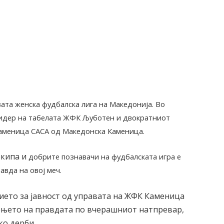
ата женска фудбалска лига на Македонија. Во
 лидер на табелата ЖФК Љуботен и двократниот
аменица САСА од Македонска Каменица.
екипа и
добрите познавачи на фудбалската игра е
авда на овој меч.
ието за јавност од управата на ЖФК Каменица
лењето на правдата по вчерашниот натпревар,
ко дерби.