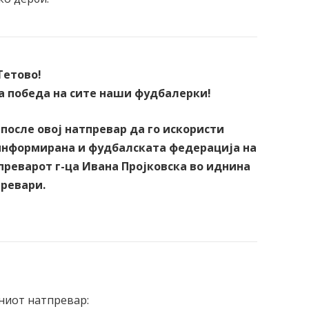
Тетово!
а победа на сите наши фудбалерки!
после овој натпревар да го искористи
 информирана и фудбалската федерација на
преварот г-ца Ивана Пројковска во иднина
превари.
.
ниот натпревар: