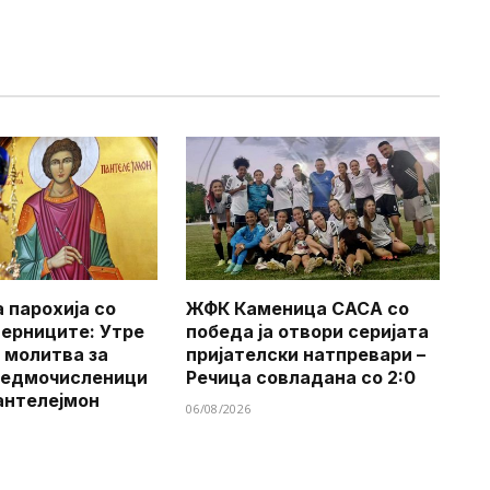
 парохија со
ЖФК Каменица САСА со
верниците: Утре
победа ја отвори серијата
 молитва за
пријателски натпревари –
Седмочисленици
Речица совладана со 2:0
антелејмон
06/08/2026