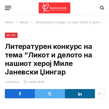
Home
Вести
Литературен конкурс на тема “Ликот и делото на нашиот херој Миле Јаневски Џингар
»
»
ВЕСТИ
Литературен конкурс на
тема “Ликот и делото на
нашиот херој Миле
Јаневски Џингар
11/04/2022
2 MINS READ