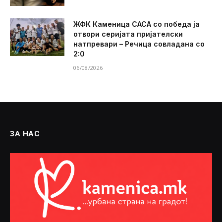
ЖФК Каменица САСА со победа ја
отвори серијата пријателски
натпревари – Речица совладана со
2:0
06/08/2026
ЗА НАС