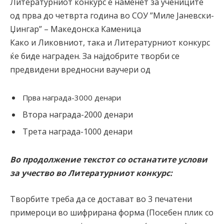
Литературниот конкурс е наменет за учениците
од прва до четврта година во СОУ ”Миле Јаневски-
Џингар” – Македонска Каменица
Како и Ликовниот, така и Литературниот конкурс
ќе биде награден. За најдобрите творби се
предвидени вредносни ваучери од
Прва награда-3000 денари
Втора награда-2000 денари
Трета награда-1000 денари
Во продолжение текстот со останатите услови
за учество во Литературниот конкурс:
Творбите треба да се достават во 3 печатени
примероци во шифрирана форма (Посебен плик со