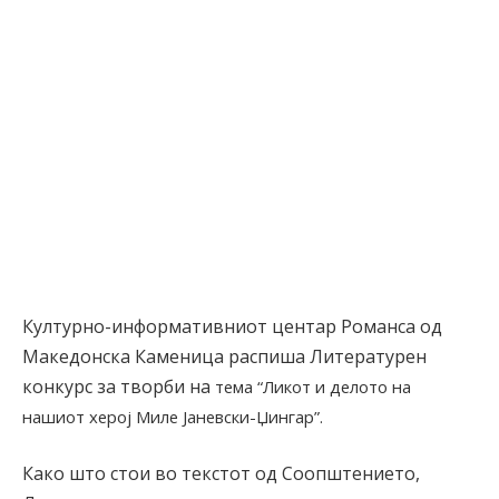
Културно-информативниот центар Романса од
Македонска Каменица распиша Литературен
конкурс за творби на
тема
“Ликот и делото на
нашиот херој Миле Јаневски-Џингар”.
Како што стои во текстот од Соопштението,