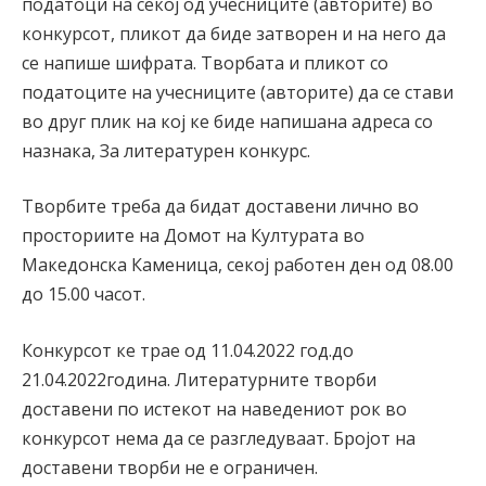
податоци на секој од учесниците (авторите) во
конкурсот, пликот да биде затворен и на него да
се напише шифрата. Творбата и пликот со
податоците на учесниците (авторите) да се стави
во друг плик на кој ке биде напишана адреса со
назнака, За литературен конкурс.
Творбите треба да бидат доставени лично во
просториите на Домот на Културата во
Македонска Каменица, секој работен ден од 08.00
до 15.00 часот.
Конкурсот ке трае од 11.04.2022 год.до
21.04.2022година. Литературните творби
доставени по истекот на наведениот рок во
конкурсот нема да се разгледуваат. Бројот на
доставени творби не е ограничен.