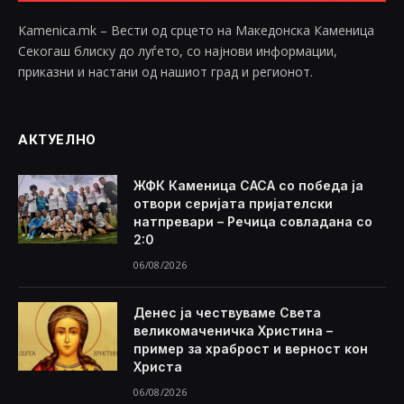
Kamenica.mk – Вести од срцето на Македонска Каменица
Секогаш блиску до луѓето, со најнови информации,
приказни и настани од нашиот град и регионот.
АКТУЕЛНО
ЖФК Каменица САСА со победа ја
отвори серијата пријателски
натпревари – Речица совладана со
2:0
06/08/2026
Денес ја чествуваме Света
великомаченичка Христина –
пример за храброст и верност кон
Христа
06/08/2026