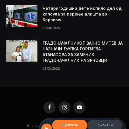
Четиригодишно дете испило дел од
капсула за перење алишта во
Беровоw
02/08/2026
ГРАДОНАЧАЛНИКОТ ВАНЧО МИТЕВ ЈА
НАЗНАЧИ ЉУПКА ЃОРГИЕВА
АТАНАСОВА ЗА ЗАМЕНИК
ГРАДОНАЧАЛНИК НА ЗРНОВЦИ
05/08/2026
Facebook
Instagram
YouTube
© 2026 KAMENICA.MK. Designed by
MKNET
.
ЛАКОСТА
КОЧАНИ