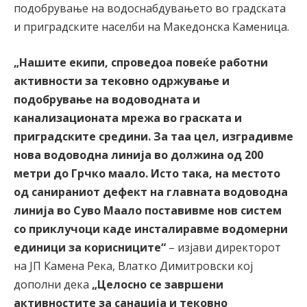
подобрување на водоснабдувањето во градската
и приградските населби на Македонска Каменица.
„Нашите екипи, спроведоа повеќе работни
активности за тековно одржување и
подобрување на водоводната и
канализационата мрежа во граската и
приградските средини. За таа цел, изградивме
нова водоводна линија во должина од 200
метри до Грчко маало. Исто така, на местото
од санираниот дефект на главната водоводна
линија во Суво Маало поставивме нов систем
со приклучоци каде инсталиравме водомерни
единици за корисниците“
– изјави директорот
на ЈП Камена Река, Влатко Димитровски кој
дополни дека
„Целосно се завршени
активностите за санација и тековно