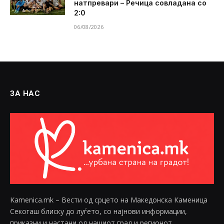
натпревари – Речица совладана со
2:0
06/08/2026
ЗА НАС
Kamenica.mk – Вести од срцето на Македонска Каменица
Секогаш блиску до луѓето, со најнови информации,
приказни и настани од нашиот град и регионот.