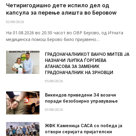
Четиригодишно дете испило дел од
капсула за перење алишта во Беровоw
02/08/2026
На 01.08.2026 во 20:30 часот во ОВР Берово, од Итната
медицинска помош Берово било пријавено…
ГРАДОНАЧАЛНИКОТ ВАНЧО МИТЕВ ЈА
НАЗНАЧИ ЉУПКА ЃОРГИЕВА
АТАНАСОВА ЗА ЗАМЕНИК
ГРАДОНАЧАЛНИК НА ЗРНОВЦИ
05/08/2026
Викендов приведени 34 возачи
поради безобѕирно управување
03/08/2026
ЖФК Каменица САСА со победа ја
отвори серијата пријателски