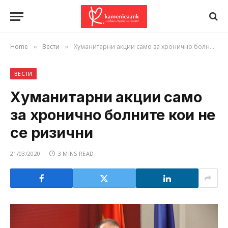
Home
Вести
Хуманитарни акции само за хронично болните кои не се ризични
»
»
ВЕСТИ
Хуманитарни акции само
за хронично болните кои не
се ризични
21/03/2020
3 MINS READ