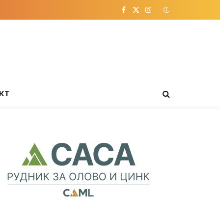
Facebook
X
Instagram
(Twitter)
КТ