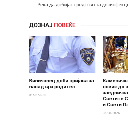
Река да добијат средство за дезинфекци
ДОЗНАЈ
ПОВЕЌЕ
Виничанец доби пријава за
Каменичка
напад врз родител
повик до 
заедничка
08/08/2026
Светите 
и Свети П
08/08/2026