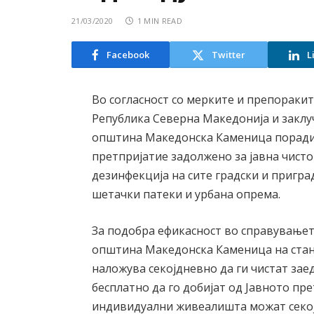
21/03/2020
1 MIN READ
Facebook
Twitter
L
Во согласност со мерките и препоракит
Република Северна Македонија и заклу
општина Македонска Каменица поради 
претпријатие задолжено за јавна чист
дезинфекција на сите градски и пригра
шетачки патеки и урбана опрема.
За подобра ефикасност во справувањет
општина Македонска Каменица на ста
наложува секојдневно да ги чистат за
бесплатно да го добијат од Јавното пр
индивидуални живеалишта можат секој 