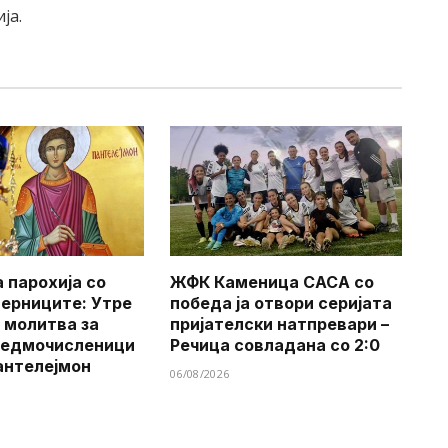
ја.
 парохија со
ЖФК Каменица САСА со
верниците: Утре
победа ја отвори серијата
 молитва за
пријателски натпревари –
Седмочисленици
Речица совладана со 2:0
антелејмон
06/08/2026