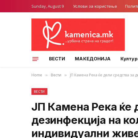
Sunday, August 9
Услови за користење
Полит
ВЕСТИ
МАКЕДОНИЈА
Култур
Home
Вести
ЈП Камена Река ќе дели средства за
»
»
ВЕСТИ
ЈП Камена Река ќе 
дезинфекција на ко
индивидуални жив