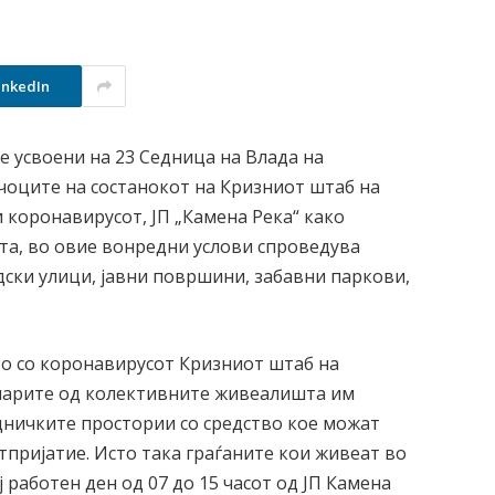
inkedIn
е усвоени на 23 Седница на Влада на
чоците на состанокот на Кризниот штаб на
коронавирусот, ЈП „Камена Река“ како
ота, во овие вонредни услови спроведува
дски улици, јавни површини, забавни паркови,
о со коронавирусот Кризниот штаб на
нарите од колективните живеалишта им
едничките простории со средство кое можат
етпријатие. Исто така граѓаните кои живеат во
работен ден од 07 до 15 часот од ЈП Камена