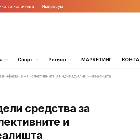
ика за колачиња
Импресум
а
Спорт
Регион
МАРКЕТИНГ
КОНТА
 дезинфекција на колективните и индивидуални живеалишта
дели средства за
лективните и
еалишта