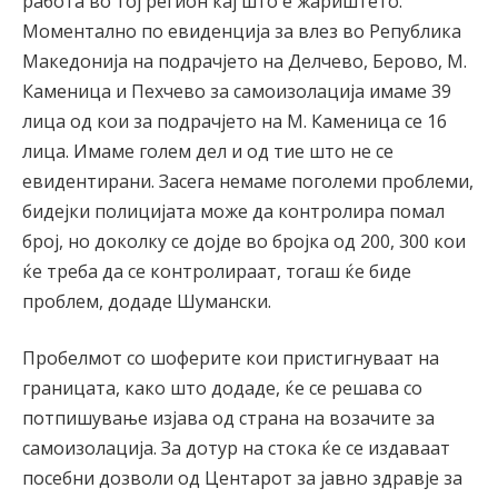
работа во тој регион кај што е жариштето.
Моментално по евиденција за влез во Република
Македонија на подрачјето на Делчево, Берово, М.
Каменица и Пехчево за самоизолација имаме 39
лица од кои за подрачјето на М. Каменица се 16
лица. Имаме голем дел и од тие што не се
евидентирани. Засега немаме поголеми проблеми,
бидејки полицијата може да контролира помал
број, но доколку се дојде во бројка од 200, 300 кои
ќе треба да се контролираат, тогаш ќе биде
проблем, додаде Шумански.
Пробелмот со шоферите кои пристигнуваат на
границата, како што додаде, ќе се решава со
потпишување изјава од страна на возачите за
самоизолација. За дотур на стока ќе се издаваат
посебни дозволи од Центарот за јавно здравје за