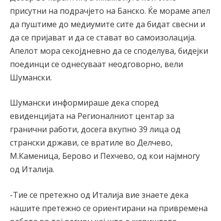
присутни на подрачјето на Банско. Ќе мораме апел
да пуштиме до медиумите сите да бидат свесни и
да се пријават и да се стават во самоизолација.
Апелот мора секојдневно да се споделува, бидејки
поединци се однесуваат неодговорно, вели
Шумански.
Шумански информираше дека според
евиденцијата на Регионалниот центар за
гранични работи, досега вкупно 39 лица од
странски држави, се вратиле во Делчево,
М.Каменица, Берово и Пехчево, од кои најмногу
од Италија.
-Тие се претежно од Италија вие знаете дека
нашите претежно се ориентирани на привремена