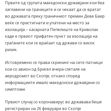
Првите од групата македонски државјани кои беа
заглавени на границите и се чекаат да се вратат
во државата преку граничниот премин Деве Баир
веќе се пристигнати и упатени на место за
изолација – касарната Пепелиште на Криволак
каде е првиот прифатен пункт за изолација на
граѓаните кои се враќаат од држави со висок
ризик.
Истовремено се прави скрининг на сите патници
кои со авион од Брисел вчера слетале на
аеродромот во Скопје, откако според
информациите имало македонски државјани со
симптоми.
Првиот случај со коронавирус во државава беше
регистриран на 26 февруари во Скопје