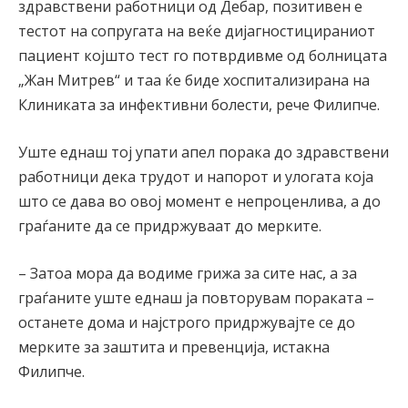
здравствени работници од Дебар, позитивен е
тестот на сопругата на веќе дијагностицираниот
пациент којшто тест го потврдивме од болницата
„Жан Митрев“ и таа ќе биде хоспитализирана на
Клиниката за инфективни болести, рече Филипче.
Уште еднаш тој упати апел порака до здравствени
работници дека трудот и напорот и улогата која
што се дава во овој момент е непроценлива, а до
граѓаните да се придржуваат до мерките.
– Затоа мора да водиме грижа за сите нас, а за
граѓаните уште еднаш ја повторувам пораката –
останете дома и најстрого придржувајте се до
мерките за заштита и превенција, истакна
Филипче.