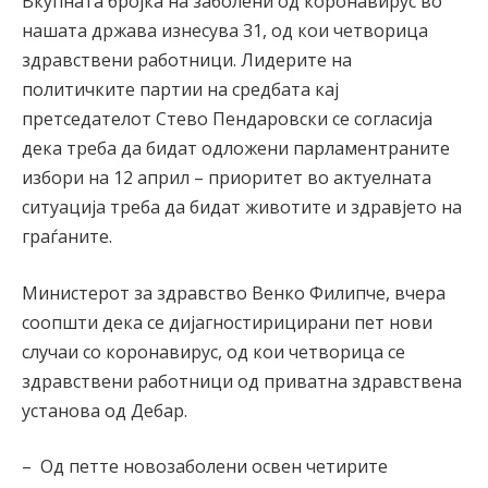
Вкупната бројка на заболени од коронавирус во
нашата држава изнесува 31, од кои четворица
здравствени работници. Лидерите на
политичките партии на средбата кај
претседателот Стево Пендаровски се согласија
дека треба да бидат одложени парламентраните
избори на 12 април – приоритет во актуелната
ситуација треба да бидат животите и здравјето на
граѓаните.
Министерот за здравство Венко Филипче, вчера
соопшти дека се дијагностирицирани пет нови
случаи со коронавирус, од кои четворица се
здравствени работници од приватна здравствена
установа од Дебар.
– Од петте новозаболени освен четирите