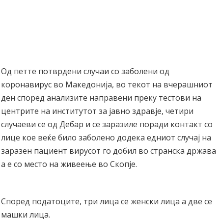
Од петте потврдени случаи со заболени од
коронавирус во Македонија, во текот на вчерашниот
ден според анализите направени преку тестови на
центрите на институтот за јавно здравје, четири
случаеви се од Дебар и се заразиле поради контакт со
лице кое веќе било заболено додека едниот случај на
заразен пациент вирусот го добил во странска држава
а е со место на живеење во Скопје.
Според податоците, три лица се женски лица а две се
машки лица.