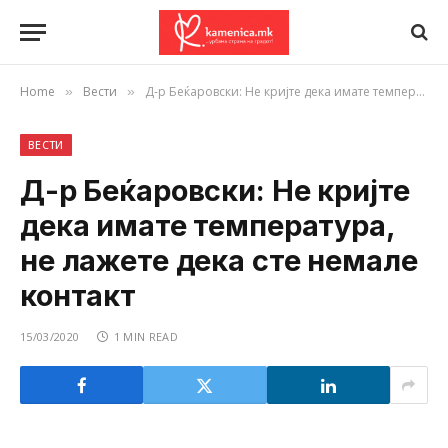
Home
Вести
Д-р Беќаровски: Не кријте дека имате температура, не лажете дека сте немале контакт
»
»
ВЕСТИ
Д-р Беќаровски: Не кријте
дека имате температура,
не лажете дека сте немале
контакт
15/03/2020
1 MIN READ