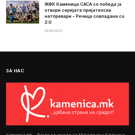
ЖФК Каменица САСА со победа ја
отвори серијата пријателски
натпревари – Речица совладана со
2:0
06/08/2026
ЗА НАС
Kamenica.mk – Вести од срцето на Македонска Каменица