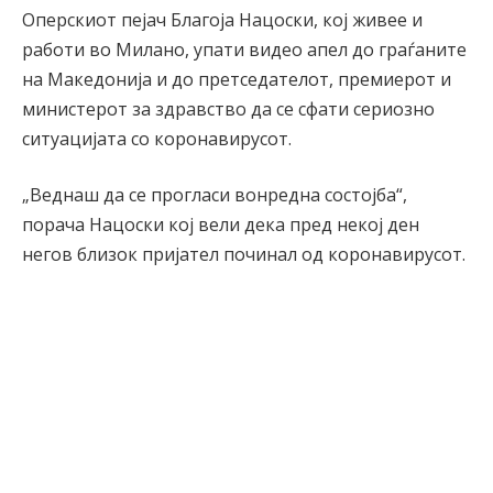
Оперскиот пејач Блaгоја Нацоски, кој живее и
работи во Милано, упати видео апел до граѓаните
на Македонија и до претседателот, премиерот и
министерот за здравство да се сфати сериозно
ситуацијата со коронавирусот.
„Веднаш да се прогласи вонредна состојба“,
порача Нацоски кој вели дека пред некој ден
негов близок пријател починал од коронавирусот.