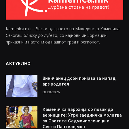
Kamenica.mk – Вести од срцето на Македонска Каменица
Секогаш блиску до луѓето, со најнови информации,
приказни и настани од нашиот град и регионот.
АКТУЕЛНО
Виничанец доби пријава за напад
врз родител
08/08/2026
Каменичка парохија со повик до
верниците: Утре заедничка молитва
за Светите Седмочисленици и
Свети Пантелејмон