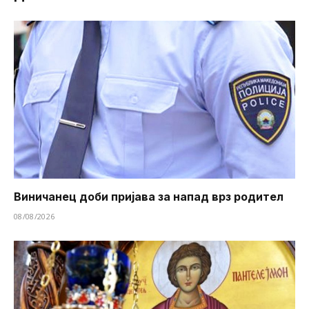
Виничанец доби пријава за напад врз родител
08/08/2026