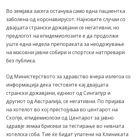
Во земјава засега останува само една пациентка
заболена од коронавирусот. Најновите случаи со
двајцата странски државјани се негативни, но
предлогот на епидемиолозите е да продолжи
уште една недела препораката за неодржување
на масовни јавни собири и спортски натпревари
без публика.
Од Министерството за здравство вчера излегоа со
информација дека тестовите кај двајцата
странски државјани, едниот од Сингапур и
другиот од Австралија, се негативни. По пријава
на хотелот во кој престојуваа во центарот на
Скопје, епидемиолози од Центарот за јавно
здравје земаа брисеви за тестирање во нивната
хотелска соба. Тие ќе бидат упатени на Клиниката