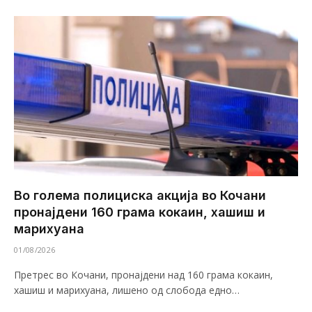
Во голема полициска акција во Кочани
пронајдени 160 грама кокаин, хашиш и
марихуана
01/08/2026
Претрес во Кочани, пронајдени над 160 грама кокаин,
хашиш и марихуана, лишено од слобода едно…