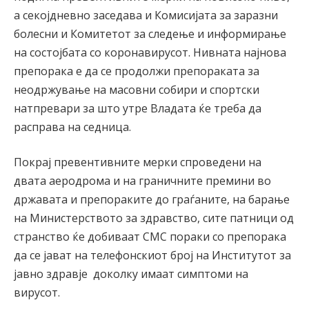
а секојдневно заседава и Комисијата за заразни
болесни и Комитетот за следење и информирање
на состојбата со коронавирусот. Нивната најнова
препорака е да се продолжи препораката за
неодржување на масовни собири и спортски
натпревари за што утре Владата ќе треба да
расправа на седница.
Покрај превентивните мерки спроведени на
двата аеродрома и на граничните премини во
државата и препораките до граѓаните, на барање
на Министерството за здравство, сите патници од
странство ќе добиваат СМС пораки со препорака
да се јават на телефонскиот број на Институтот за
јавно здравје доколку имаат симптоми на
вирусот.