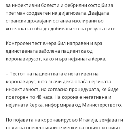
за инфективни болести и фебрилни состојби за
третман соодветен на дијагнозата. Двајцата
странски државјани останаа изолирани во
хотелската соба до добивањето на резултатите.
Контролен тест вчера бил направен и врз
единствената заболена пациентка од
коронавирусот, како и врз нејзината ќерка.
– Тестот на пациентката е негативен на
коронавирус, што значи дека опаѓа нејзината
инфективност, но согласно процедурата, ќе биде
повторен по 48 часа. На корона е негативна и
нејзината ќерка, информираа од Министерството.
По појавата на коронавирус во Италија, земјава ги
подигна превентивните мерки на повисоко ниво,