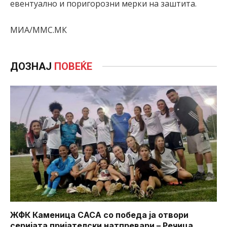
евентуално и поригорозни мерки на заштита.
МИА/ММС.МК
ДОЗНАЈ
ПОВЕЌЕ
ЖФК Каменица САСА со победа ја отвори
серијата пријателски натпревари – Речица