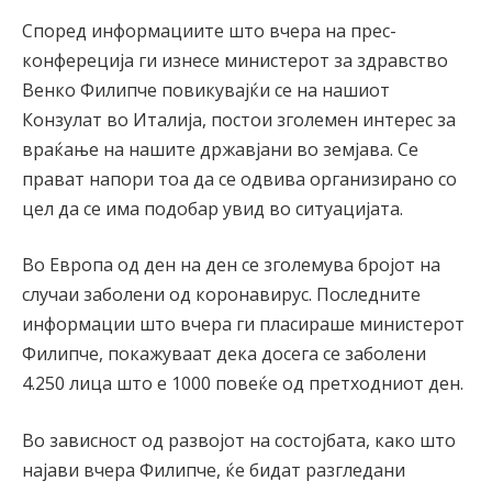
Според информациите што вчера на прес-
конфереција ги изнесе министерот за здравство
Венко Филипче повикувајќи се на нашиот
Конзулат во Италија, постои зголемен интерес за
враќање на нашите државјани во земјава. Се
прават напори тоа да се одвива организирано со
цел да се има подобар увид во ситуацијата.
Во Европа од ден на ден се зголемува бројот на
случаи заболени од коронавирус. Последните
информации што вчера ги пласираше министерот
Филипче, покажуваат дека досега се заболени
4.250 лица што е 1000 повеќе од претходниот ден.
Во зависност од развојот на состојбата, како што
најави вчера Филипче, ќе бидат разгледани