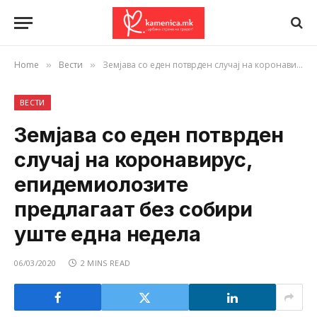
Home
Вести
Земјава со еден потврден случај на коронавирус, епидемиолозите предлагаат без собири уште една недела
»
»
ВЕСТИ
Земјава со еден потврден
случај на коронавирус,
епидемиолозите
предлагаат без собири
уште една недела
06/03/2020
2 MINS READ