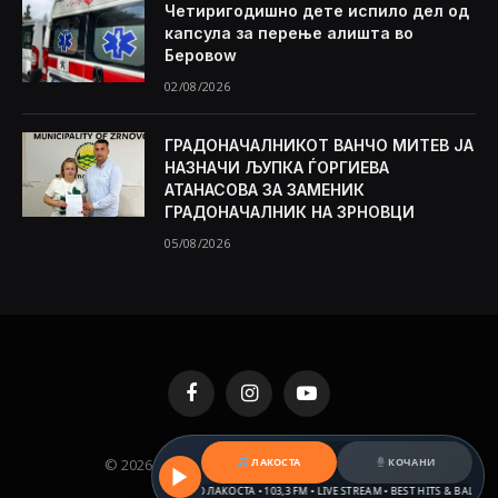
Четиригодишно дете испило дел од
капсула за перење алишта во
Беровоw
02/08/2026
ГРАДОНАЧАЛНИКОТ ВАНЧО МИТЕВ ЈА
НАЗНАЧИ ЉУПКА ЃОРГИЕВА
АТАНАСОВА ЗА ЗАМЕНИК
ГРАДОНАЧАЛНИК НА ЗРНОВЦИ
05/08/2026
Facebook
Instagram
YouTube
ЛАКОСТА
КОЧАНИ
© 2026 KAMENICA.MK. Designed by
MKNET
.
РАДИО ЛАКОСТА • 103,3 FM • LIVE STREAM • BEST HITS & BALKAN BEA