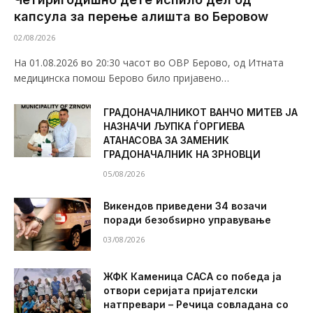
капсула за перење алишта во Беровоw
02/08/2026
На 01.08.2026 во 20:30 часот во ОВР Берово, од Итната
медицинска помош Берово било пријавено…
ГРАДОНАЧАЛНИКОТ ВАНЧО МИТЕВ ЈА
НАЗНАЧИ ЉУПКА ЃОРГИЕВА
АТАНАСОВА ЗА ЗАМЕНИК
ГРАДОНАЧАЛНИК НА ЗРНОВЦИ
05/08/2026
Викендов приведени 34 возачи
поради безобѕирно управување
03/08/2026
ЖФК Каменица САСА со победа ја
отвори серијата пријателски
натпревари – Речица совладана со