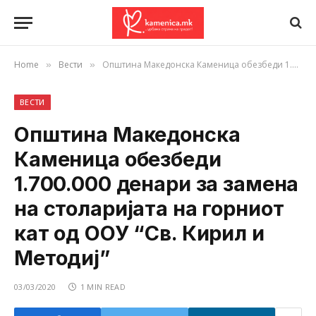
Home
Вести
Општина Македонска Каменица обезбеди 1.700.000 денари за замена на столаријата на горниот кат од ООУ “Св. Кирил и Методиј”
»
»
ВЕСТИ
Општина Македонска
Каменица обезбеди
1.700.000 денари за замена
на столаријата на горниот
кат од ООУ “Св. Кирил и
Методиј”
03/03/2020
1 MIN READ