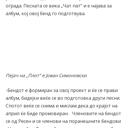
ограда. Песната се вика „Чат пат“ и е најава за
албум, кој овој бенд го подготвува.
Пејач на „Плот“ е Јован Симоновски
-Бендот е формиран за овој проект и ќе се прави
албум, бидејки веќе се во подготовка други песни.
Спотот веќе се снима и мислам дека до крајот на
април ќе биде промовиран. Членовите на бендот
се од Ресен и се членови на поранешните бендови