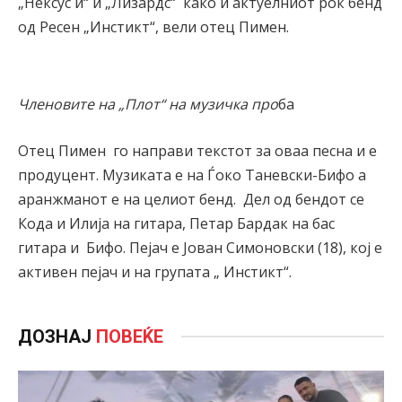
„Нексус и“ и „Лизардс“ како и актуелниот рок бенд
од Ресен „Инстикт“, вели отец Пимен.
Членовите на „Плот“ на музичка про
ба
Отец Пимен го направи текстот за оваа песна и е
продуцент. Музиката е на Ѓоко Таневски-Бифо а
аранжманот е на целиот бенд. Дел од бендот се
Кода и Илија на гитара, Петар Бардак на бас
гитара и Бифо. Пејач е Јован Симоновски (18), кој е
активен пејач и на групата „ Инстикт“.
ДОЗНАЈ
ПОВЕЌЕ