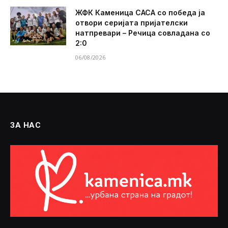
ЖФК Каменица САСА со победа ја
отвори серијата пријателски
натпревари – Речица совладана со
2:0
06/08/2026
ЗА НАС