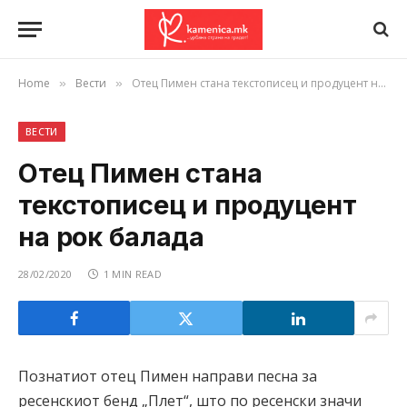
Home
Вести
Отец Пимен стана текстописец и продуцент на рок балада
»
»
ВЕСТИ
Отец Пимен стана
текстописец и продуцент
на рок балада
28/02/2020
1 MIN READ
Познатиот отец Пимен направи песна за
ресенскиот бенд „Плет“, што по ресенски значи