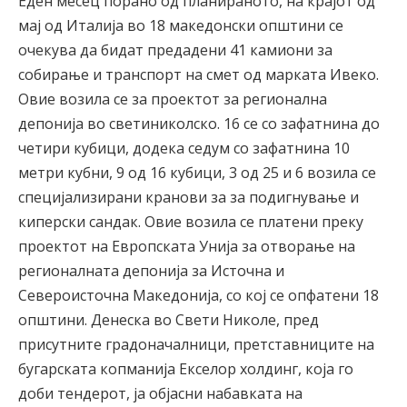
Еден месец порано од планираното, на крајот од
мај од Италија во 18 македонски општини се
очекува да бидат предадени 41 камиони за
собирање и транспорт на смет од марката Ивеко.
Овие возила се за проектот за регионална
депонија во светиниколско. 16 се со зафатнина до
четири кубици, додека седум со зафатнина 10
метри кубни, 9 од 16 кубици, 3 од 25 и 6 возила се
специјализирани кранови за за подигнување и
киперски сандак. Овие возила се платени преку
проектот на Европската Унија за отворање на
регионалната депонија за Источна и
Североисточна Македонија, со кој се опфатени 18
општини. Денеска во Свети Николе, пред
присутните градоначалници, претставниците на
бугарската копманија Екселор холдинг, која го
доби тендерот, ја објасни набавката на