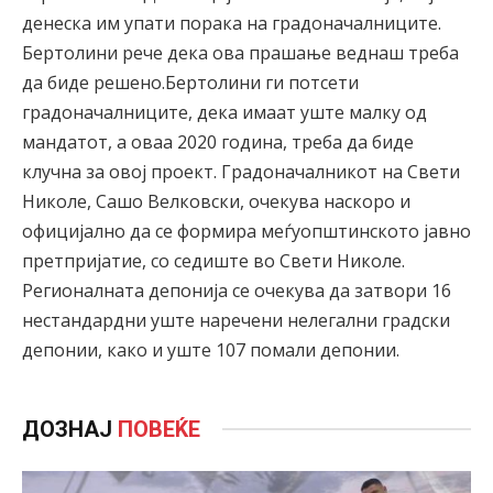
денеска им упати порака на градоначалниците.
Бертолини рече дека ова прашање веднаш треба
да биде решено.Бертолини ги потсети
градоначалниците, дека имаат уште малку од
мандатот, а оваа 2020 година, треба да биде
клучна за овој проект. Градоначалникот на Свети
Николе, Сашо Велковски, очекува наскоро и
официјално да се формира меѓуопштинското јавно
претпријатие, со седиште во Свети Николе.
Регионалната депонија се очекува да затвори 16
нестандардни уште наречени нелегални градски
депонии, како и уште 107 помали депонии.
ДОЗНАЈ
ПОВЕЌЕ