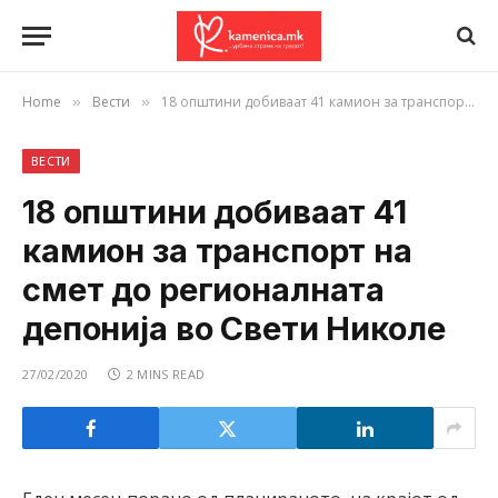
Home
Вести
18 општини добиваат 41 камион за транспорт на смет до регионалната депонија во Свети Николе
»
»
ВЕСТИ
18 општини добиваат 41
камион за транспорт на
смет до регионалната
депонија во Свети Николе
27/02/2020
2 MINS READ