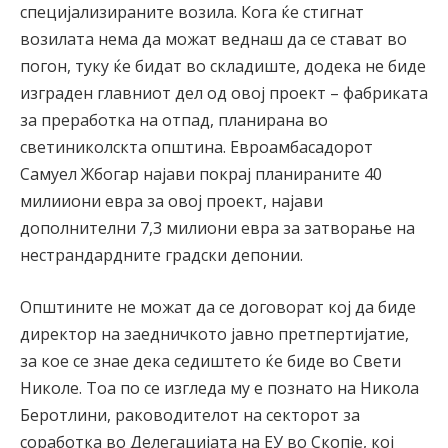
специјализираните возила. Кога ќе стигнат
возилата нема да можат веднаш да се стават во
погон, туку ќе бидат во складиште, додека не биде
изграден главниот дел од овој проект – фабриката
за преработка на отпад, планирана во
светиниколскта општина. Евроамбасадорот
Самуел Жбогар најави покрај планираните 40
милииони евра за овој проект, најави
дополнителни 7,3 милиони евра за затворање на
нестрандардните градски депонии.
Општините не можат да се договорат кој да биде
директор на заедничкото јавно претпертијатие,
за кое се знае дека седиштето ќе биде во Свети
Николе. Тоа по се изгледа му е познато на Никола
Беротлини, раководителот на секторот за
соработка во Делегацијата на ЕУ во Скопје, кој