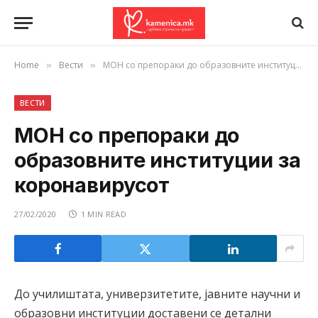
Home
Вести
МОН со препораки до образовните институции за коронавирусот
»
»
ВЕСТИ
МОН со препораки до
образовните институции за
коронавирусот
27/02/2020
1 MIN READ
До училиштата, универзитетите, јавните научни и
образовни институции доставени се детални