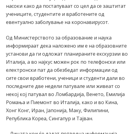
насоки како да постапуваат со цел да се заштитат
учениците, студентите и вработените од
евентуално заболување на коронавирусот.
Од Министерството за образование и наука
информираат дека наложено им е на образовните
установи да ги одложат планираните екскурзии во
Италија, а во најкус можен рок по телефонски или
електронски пат да обезбедат информации од
сите свои вработени, ученици и студенти дали во
последните две недели патувале или живеат со
некој кој патувал во Ломбардија, Венето, Емилија
Ромања и Пиемонт во Италија, како и во Кина,
Хонг Конг, Иран, Јапонија, Маку, Филипини,
Република Кореа, Сингапур и Тајван.
– Лицата кои ќе дадат потврдна информација