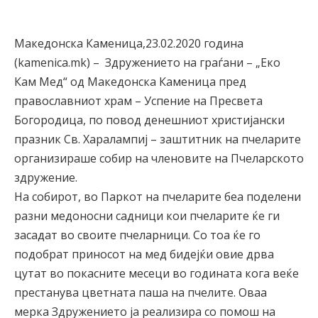
Македонска Каменица,23.02.2020 година
(kamenica.mk) – Здружението на граѓани – „Еко
Кам Мед“ од Македонска Каменица пред
православниот храм – Успение на Пресвета
Богородица, по повод денешниот христијански
празник Св. Харалампиј – заштитник на пчеларите
организираше собир на членовите на Пчеларското
здружение.
На собирот, во Паркот на пчеларите беа поделени
разни медоносни садници кои пчеларите ќе ги
засадат во своите пчеларници. Со тоа ќе го
подобрат приносот на мед бидејќи овие дрва
цутат во покасните месеци во годината кога веќе
престанува цветната паша на пчелите. Оваа
мерка Здружението ја реализира со помош на