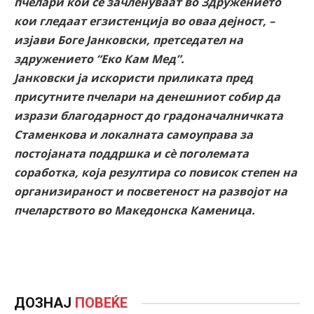
пчелари кои се зачленуваат во Здружението
кои гледаат егзистенција во оваа дејност, –
изјави Боге Јанковски, претседател на
здружението “Еко Кам Мед”.
Јанковски ја искористи приликата пред
присутните пчелари на денешниот собир да
изрази благодарност до градоначалничката
Стаменкова и локалната самоуправа за
постојаната поддршка и сѐ поголемата
соработка, која резултира со повисок степен на
организираност и посветеност на развојот на
пчеларството во Македонска Каменица.
ДОЗНАЈ
ПОВЕЌЕ