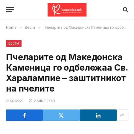
Home
Вести
Пчеларите од Македонска Каменица го одбележаа Св. Харалампие – заштитникот на пчелите
»
»
ВЕСТИ
Пчеларите од Македонска
Каменица го одбележаа Св.
Харалампие – заштитникот
на пчелите
23/02/2020
2 MINS READ