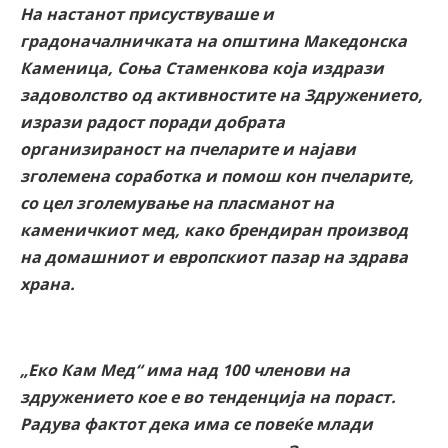
На настанот присуствуваше и
градоначалничката на општина Македонска
Каменица, Соња Стаменкова која издрази
задоволство од активностите на Здружението,
изрази радост поради добрата
организираност на пчеларите и најави
зголемена соработка и помош кон пчеларите,
со цел зголемување на пласманот на
каменичкиот мед, како брендиран производ
на домашниот и европскиот пазар на здрава
храна.
„Еко Кам Мед“ има над 100 членови на
здружението кое е во тенденција на пораст.
Радува фактот дека има се повеќе млади