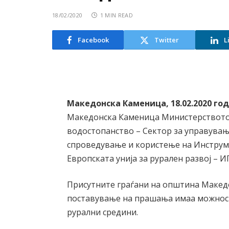
18/02/2020
1 MIN READ
Facebook
Twitter
L
Македонска Каменица, 18.02.2020 го
Македонска Каменица Министерството 
водостопанство – Сектор за управува
спроведување и користење на Инструм
Европската унија за рурален развој – И
Присутните граѓани на општина Макед
поставување на прашања имаа можност
рурални средини.