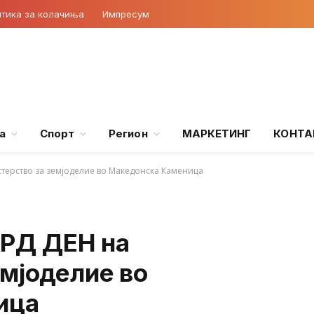
тика за колачиња
Импресум
а
Спорт
Регион
МАРКЕТИНГ
КОНТА
рство за земјоделие во Македонска Каменица
РД ДЕН на
мјоделие во
ица