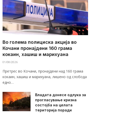
Во голема полициска акција во
Кочани пронајдени 160 грама
кокаин, хашиш и марихуана
01/08/2026
Претрес во Кочани, пронајдени над 160 грама
кокаин, хашиш и марихуана, лишено од слобода
едно…
Владата донесе одлука за
прогласување кризна
состојба на целата
територија поради