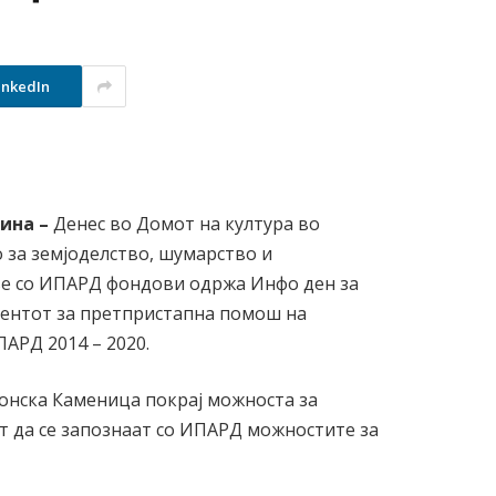
inkedIn
дина
–
Денес во Домот на култура во
за земјоделство, шумарство и
ње со ИПАРД фондови одржа Инфо ден за
ентот за претпристапна помош на
ПАРД 2014 – 2020.
онска Каменица покрај можноста за
 да се запознаат со ИПАРД можностите за