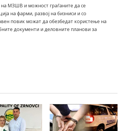
 на МЗШВ и можност граѓаните да се
ија на фарми, развој на бизниси и со
Јавен повик можат да обезбедат користење на
ебните документи и деловните планови за