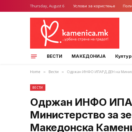
Thursday, August 6
Услови за користење
Поли
ВЕСТИ
МАКЕДОНИЈА
Култур
Home
Вести
Одржан ИНФО ИПАРД ДЕН на Министе
»
»
ВЕСТИ
Одржан ИНФО ИПА
Министерство за зе
Македонска Камен