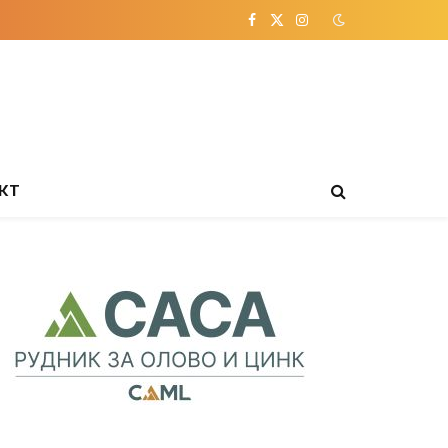
Facebook
X
Instagram
(Twitter)
КТ