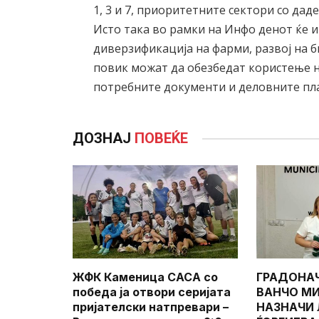
1, 3 и 7, приоритетните сектори со да
Исто така во рамки на Инфо денот ќе и
диверзификација на фарми, развој на б
повик можат да обезбедат користење н
потребните документи и деловните пла
ДОЗНАЈ
ПОВЕЌЕ
ЖФК Каменица САСА со
ГРАДОНА
победа ја отвори серијата
ВАНЧО МИ
пријателски натпревари –
НАЗНАЧИ