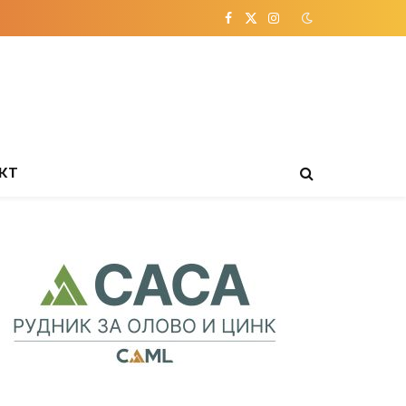
Facebook
X
Instagram
(Twitter)
КТ