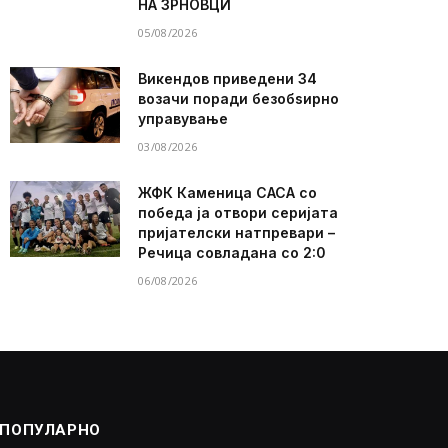
НА ЗРНОВЦИ
05/08/2026
Викендов приведени 34
возачи поради безобѕирно
управување
03/08/2026
ЖФК Каменица САСА со
победа ја отвори серијата
пријателски натпревари –
Речица совладана со 2:0
06/08/2026
ПОПУЛАРНО