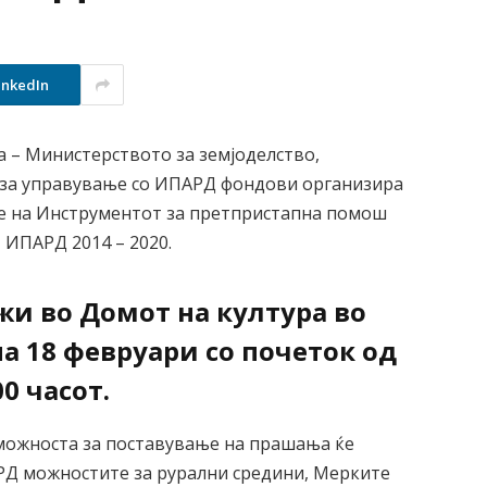
inkedIn
а – Министерството за земјоделство,
 за управување со ИПАРД фондови организира
е на Инструментот за претпристапна помош
– ИПАРД 2014 – 2020.
жи во Домот на култура во
 18 февруари со почеток од
00 часот.
 можноста за поставување на прашања ќе
РД можностите за рурални средини, Мерките