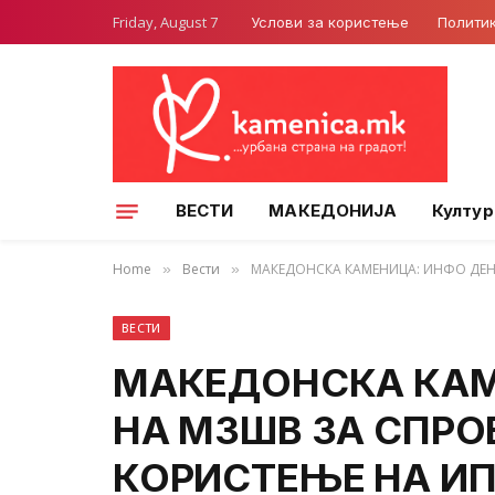
Friday, August 7
Услови за користење
Полити
ВЕСТИ
МАКЕДОНИЈА
Култур
Home
Вести
МАКЕДОНСКА КАМЕНИЦА: ИНФО ДЕН 
»
»
ВЕСТИ
МАКЕДОНСКА КАМ
НА МЗШВ ЗА СПРО
КОРИСТЕЊЕ НА ИП