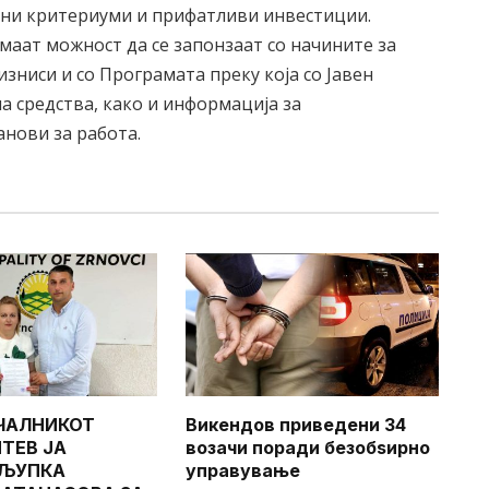
дени критериуми и прифатливи инвестиции.
маат можност да се запонзаат со начините за
изниси и со Програмата преку која со Јавен
а средства, како и информација за
нови за работа.
ЧАЛНИКОТ
Викендов приведени 34
ТЕВ ЈА
возачи поради безобѕирно
 ЉУПКА
управување