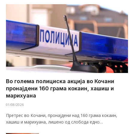
Во голема полициска акција во Кочани
пронајдени 160 грама кокаин, хашиш и
марихуана
01/08/2026
Претрес во Кочани, пронајдени над 160 грама кокаин,
хашиш и марихуана, лишено од слобода едно…