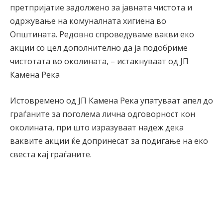
претпријатие задолжено за јавната чистота и
одржување на комуналната хигиена во
Општината. Редовно спроведуваме вакви еко
акции со цел дополнително да ја подобриме
чистотата во околината, – истакнуваат од ЈП
Камена Река
Истовремено од ЈП Камена Река упатуваат апел до
граѓаните за поголема лична одговорност кон
околината, при што изразуваат надеж дека
ваквите акции ќе допринесат за подигање на еко
свеста кај граѓаните.