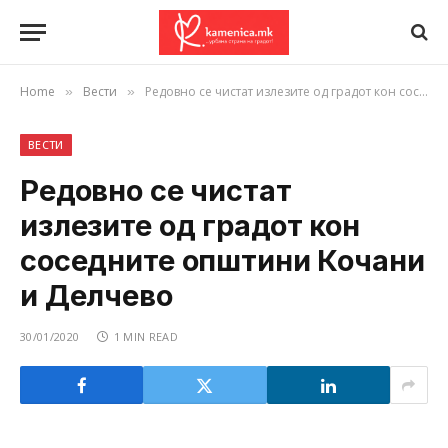
Home
Вести
Редовно се чистат излезите од градот кон соседните општини Кочани и Делчево
»
»
ВЕСТИ
Редовно се чистат
излезите од градот кон
соседните општини Кочани
и Делчево
30/01/2020
1 MIN READ