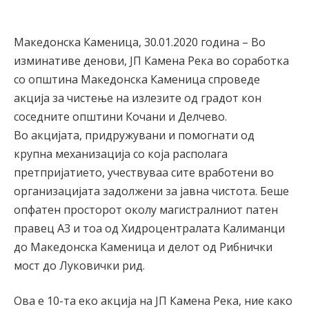
Македонска Каменица, 30.01.2020 година – Во
изминативе денови, ЈП Камена Река во соработка
со општина Македонска Каменица спроведе
акција за чистење на излезите од градот кон
соседните општини Кочани и Делчево.
Во акцијата, придружувани и помогнати од
крупна механизација со која располага
претпријатието, учествуваа сите вработени во
организацијата задолжени за јавна чистота. Беше
опфатен просторот околу магистралниот патен
правец А3 и тоа од Хидроцентралата Калиманци
до Македонска Каменица и делот од Рибнички
мост до Луковички рид.
Ова е 10-та еко акција на ЈП Камена Река, ние како