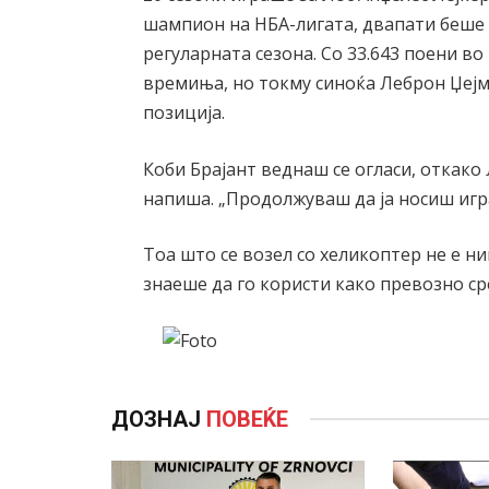
шампион на НБА-лигата, двапати беше 
регуларната сезона. Со 33.643 поени во
времиња, но токму синоќа Леброн Џејмс
позиција.
Коби Брајант веднаш се огласи, откако
напиша. „Продолжуваш да ја носиш игра
Тоа што се возел со хеликоптер не е ни
знаеше да го користи како превозно с
ДОЗНАЈ
ПОВЕЌЕ