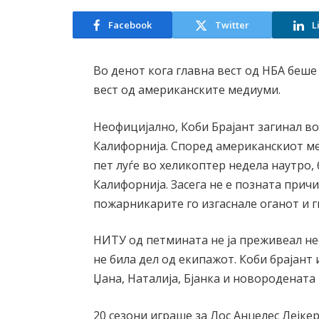
Facebook
Twitter
L
Во денот кога главна вест од НБА беше
вест од американските медиуми.
Неофицијално, Коби Брајант загинал во
Калифорнија. Според американскиот ме
пет луѓе во хеликоптер недела наутро, 
Калифорнија. Засега не е позната причи
пожарникарите го изгаснале оганот и г
НИТУ од петмината не ја преживеал не
не била дел од екипажот. Коби брајант
Џана, Наталија, Бјанка и новородената
20 сезони играше за Лос Анџелес Лејкер