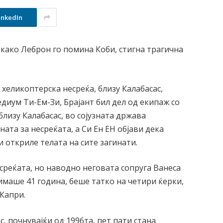
inkedIn
 како Леброн го помина Коби, стигна трагична
 хеликоптерска несреќа, близу Калабасас,
диум Ти-Ем-Зи, Брајант бил дел од екипаж со
близу Калабасас, во сојузната држава
ната за несреќата, а Си Ен ЕН објави дека
и откриле телата на сите загинати.
среќата, но наводно неговата сопруга Ванеса
 имаше 41 година, беше татко на четири ќерки,
 Капри.
с, почнувајќи од 1996та, пет пати стана