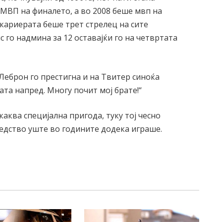
МВП на финалето, а во 2008 беше мвп на
 кариерата беше трет стрелец на сите
 го надмина за 12 оставајќи го на четвртата
 Леброн го престигна и на Твитер синоќа
та напред. Многу почит мој брате!“
каква специјална пригода, туку тој чесно
редство уште во годините додека играше.