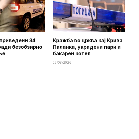
приведени 34
Кражба во црква кај Крива
ради безобѕирно
Паланка, украдени пари и
ње
бакарен котел
03/08/2026