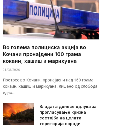
Во голема полициска акција во
Кочани пронајдени 160 грама
кокаин, хашиш и марихуана
01/08/2026
Претрес во Кочани, пронајдени над 160 грама
кокаин, хашиш и марихуана, лишено од слобода
едно…
Владата донесе одлука за
прогласување кризна
состојба на целата
територија поради