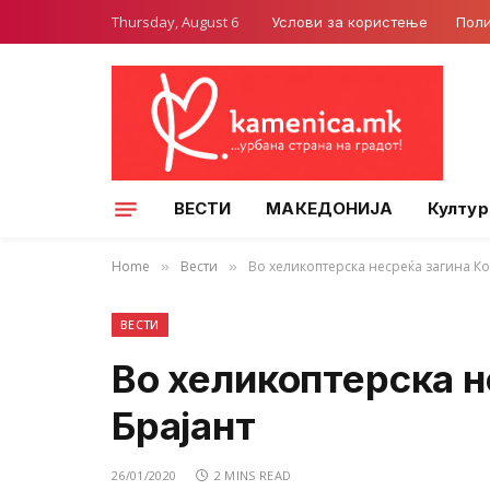
Thursday, August 6
Услови за користење
Поли
ВЕСТИ
МАКЕДОНИЈА
Култур
Home
Вести
Во хеликоптерска несреќа загина Ко
»
»
ВЕСТИ
Во хеликоптерска н
Брајант
26/01/2020
2 MINS READ