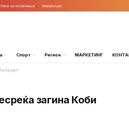
тика за колачиња
Импресум
а
Спорт
Регион
МАРКЕТИНГ
КОНТА
би Брајант
есреќа загина Коби