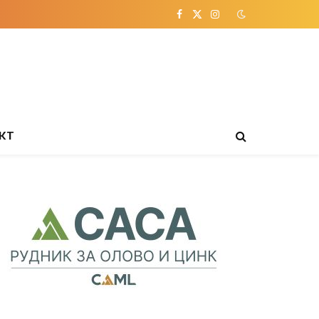
Facebook
X
Instagram
(Twitter)
КТ