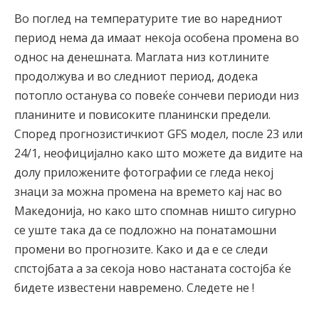
Во поглед на температурите тие во наредниот
период нема да имаат некоја особена промена во
однос на денешната. Маглата низ котлините
продолжува и во следниот период, додека
потопло останува со повеќе сончеви периоди низ
планините и повисоките планински предели.
Според прогнозистичкиот GFS модел, после 23 или
24/1, неофицијално како што можете да видите на
долу приложените фотографии се гледа некој
знаци за можна промена на времето кај нас во
Македонија, но како што спомнав ништо сигурно
се уште така да се подложно на понатамошни
промени во прогнозите. Како и да е се следи
спстојбата а за секоја ново настаната состојба ќе
бидете известени навремено. Следете не !