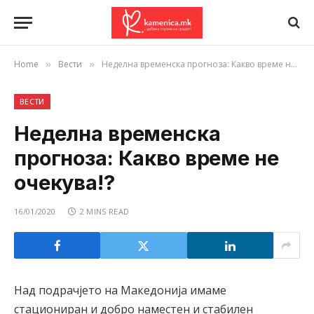
Home
Вести
Неделна временска прогноза: Какво време не очекува!?
»
»
ВЕСТИ
Неделна временска
прогноза: Какво време не
очекува!?
16/01/2020
2 MINS READ
Над подрачјето на Македонија имаме
стациониран и добро наместен и стабилен