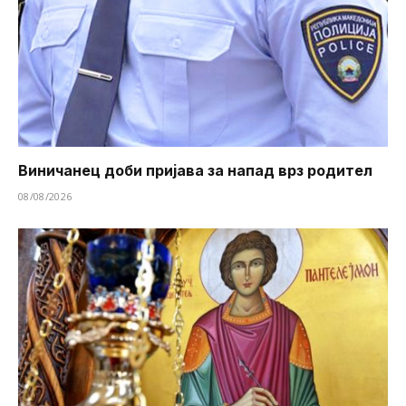
Виничанец доби пријава за напад врз родител
08/08/2026