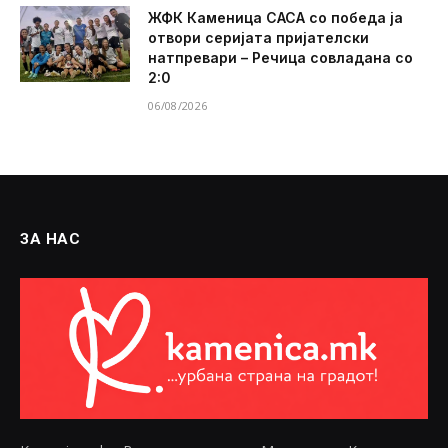
ЖФК Каменица САСА со победа ја
отвори серијата пријателски
натпревари – Речица совладана со
2:0
06/08/2026
ЗА НАС