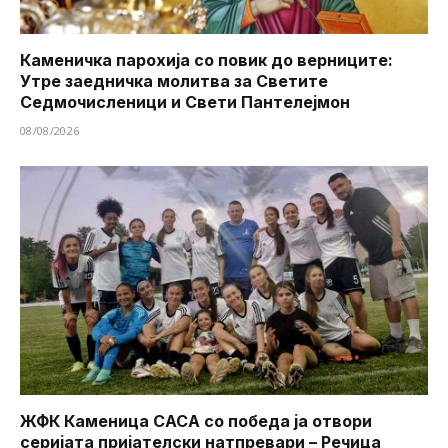
Каменичка парохија со повик до верниците:
Утре заедничка молитва за Светите
Седмочисленици и Свети Пантелејмон
08/08/2026
ЖФК Каменица САСА со победа ја отвори
серијата пријателски натпревари – Речица