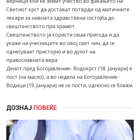
верници кои ќе земат учество во фаќањето на
Светиот крст да достават потврди од матичните
лекари за нивната здравствена состојба до
свештенството при храмот.
Свештенството ја користи оваа пригода и да
укаже на учесниците во овој свет чин, да се
однесуваат пристојно и во духот на
православната вера.
Денот пред Богојавление- Водокрст (18. Јануари) е
пост (на масло), а во недела на Богојавление-
Водици (19. Јануари) не се пости, односно се блажи.
ДОЗНАЈ
ПОВЕЌЕ