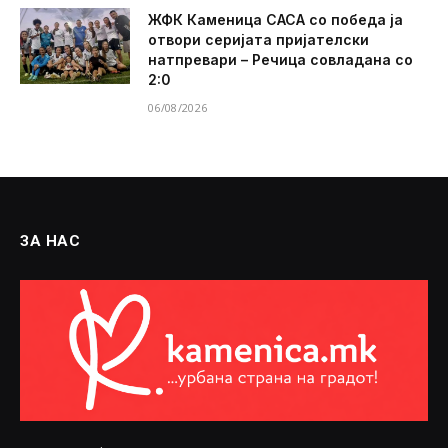
ЖФК Каменица САСА со победа ја
отвори серијата пријателски
натпревари – Речица совладана со
2:0
06/08/2026
ЗА НАС