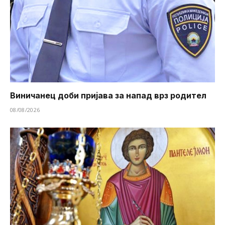
Виничанец доби пријава за напад врз родител
08/08/2026