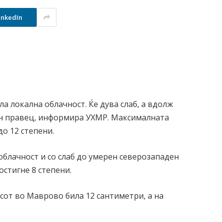
inkedIn
а локална облачност. Ќе дува слаб, а вдолж
н правец, информира УХМР. Максималната
до 12 степени.
 облачност и со слаб до умерен северозападен
стигне 8 степени.
сот во Маврово била 12 сантиметри, а на