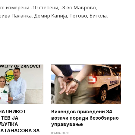
се измерени -10 степени, -8 во Маврово,
Крива Паланка, Демир Капија, Тетово, Битола,
ЧАЛНИКОТ
Викендов приведени 34
ТЕВ ЈА
возачи поради безобѕирно
 ЉУПКА
управување
 АТАНАСОВА ЗА
03/08/2026