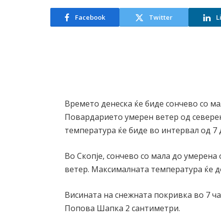
Facebook
Twitter
L
Времето денеска ќе биде сончево со мал
Повардарието умерен ветер од севере
температура ќе биде во интервал од 7 
Во Скопје, сончево со мала до умерена
ветер. Максималната температура ќе до
Висината на снежната покривка во 7 ча
Попова Шапка 2 сантиметри.