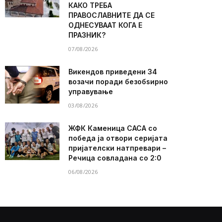
КАКО ТРЕБА
ПРАВОСЛАВНИТЕ ДА СЕ
ОДНЕСУВААТ КОГА Е
ПРАЗНИК?
07/08/2026
Викендов приведени 34
возачи поради безобѕирно
управување
03/08/2026
ЖФК Каменица САСА со
победа ја отвори серијата
пријателски натпревари –
Речица совладана со 2:0
06/08/2026