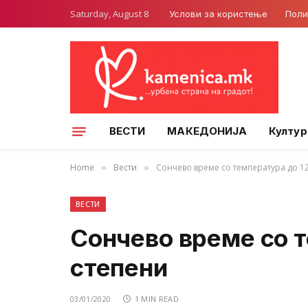
Saturday, August 8
Услови за користење
Поли
ВЕСТИ
МАКЕДОНИЈА
Култур
Home
Вести
Сончево време со температура до 1
»
»
ВЕСТИ
Сончево време со 
степени
03/01/2020
1 MIN READ