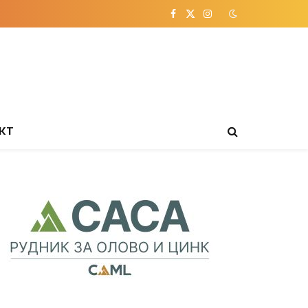
Facebook
X
Instagram
(Twitter)
КТ