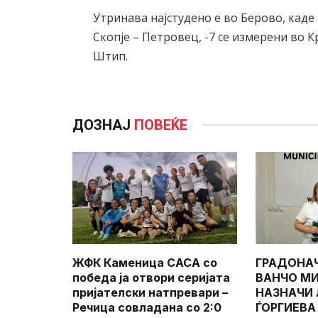
Утринава најстудено е во Берово, каде 
Скопје – Петровец, -7 се измерени во 
Штип.
ДОЗНАЈ
ПОВЕЌЕ
ЖФК Каменица САСА со
ГРАДОНА
победа ја отвори серијата
ВАНЧО МИ
пријателски натпревари –
НАЗНАЧИ
Речица совладана со 2:0
ЃОРГИЕВА