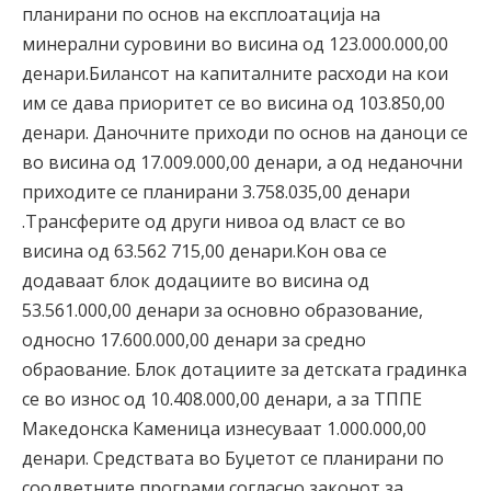
планирани по основ на експлоатација на
минерални суровини во висина од 123.000.000,00
денари.Билансот на капиталните расходи на кои
им се дава приоритет се во висина од 103.850,00
денари. Даночните приходи по основ на даноци се
во висина од 17.009.000,00 денари, а од неданочни
приходите се планирани 3.758.035,00 денари
.Трансферите од други нивоа од власт се во
висина од 63.562 715,00 денари.Кон ова се
додаваат блок додациите во висина од
53.561.000,00 денари за основно образование,
односно 17.600.000,00 денари за средно
обраование. Блок дотациите за детската градинка
се во износ од 10.408.000,00 денари, а за ТППЕ
Македонска Каменица изнесуваат 1.000.000,00
денари. Средствата во Буџетот се планирани по
соодветните програми согласно законот за