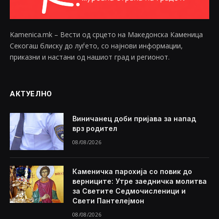
Kamenica.mk – Вести од срцето на Македонска Каменица
Секогаш блиску до луѓето, со најнови информации,
приказни и настани од нашиот град и регионот.
АКТУЕЛНО
Виничанец доби пријава за напад
врз родител
08/08/2026
Каменичка парохија со повик до
верниците: Утре заедничка молитва
за Светите Седмочисленици и
Свети Пантелејмон
08/08/2026