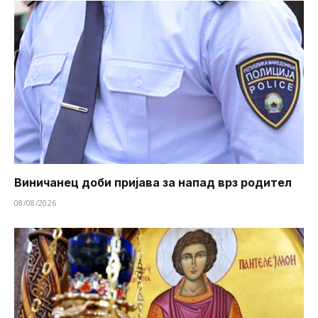
Виничанец доби пријава за напад врз родител
08/08/2026