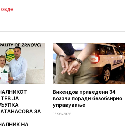
е
овде
ЧАЛНИКОТ
Викендов приведени 34
ТЕВ ЈА
возачи поради безобѕирно
 ЉУПКА
управување
 АТАНАСОВА ЗА
03/08/2026
ЧАЛНИК НА