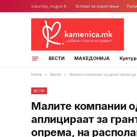
Saturday, August 8
Услови за користење
Поли
ВЕСТИ
МАКЕДОНИЈА
Култур
Home
Вести
Малите компании од денес може да 
»
»
ВЕСТИ
Малите компании о
аплицираат за гран
опрема, на распола