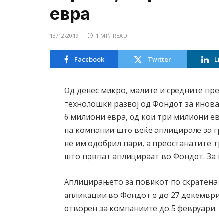
евра
13/12/2019
1 MIN READ
Facebook
Twitter
L
Од денес микро, малите и средните пре
технолошки развој од Фондот за инова
6 милиони евра, од кои три милиони е
на компании што веќе аплицирале за г
не им одобрил пари, а преостанатите 
што првпат аплицираат во Фондот. За 
Аплицирањето за повикот по скратена
апликации во Фондот е до 27 декември
отворен за компаниите до 5 февруари.