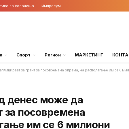
тика за колачиња
Импресум
а
Спорт
Регион
МАРКЕТИНГ
КОНТА
аплицираат за грант за посовремена опрема, на располагање им се 6 ми
д денес може да
т за посовремена
гање им се 6 милиони