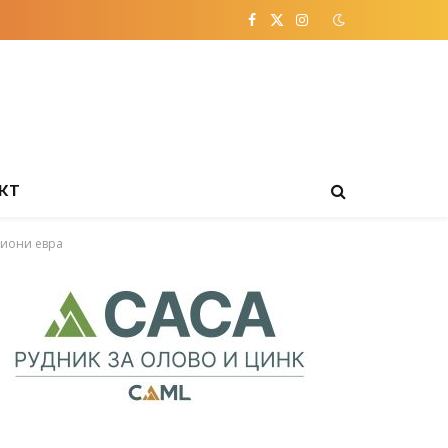
Facebook
X
Instagram
(Twitter)
КТ
лиони евра