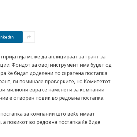
inkedIn
тпријатија може да аплицираат за грант за
ции. Фондот за овој инструмент има буџет од
вра ќе бидат доделени по скратена постапка
рант, ги поминале проверките, но Комитетот
три милиони евра се наменети за компании
нив е отворен повик во редовна постапка.
 постапка за компании што веќе имаат
, а повикот во редовна постапка ќе биде