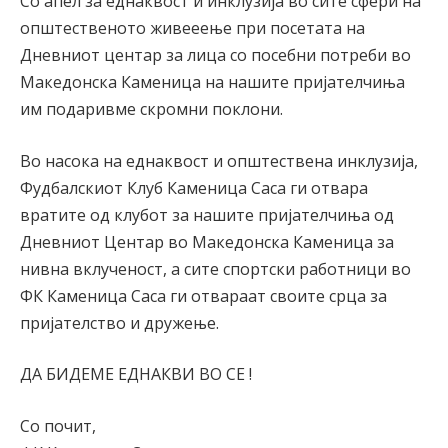
Со апел за еднаквост и инклузија во сите сфери на
општественото живееење при посетата на
Дневниот центар за лица со посебни потреби во
Македонска Каменица на нашите пријателчиња
им подаривме скромни поклони.
Во насока на еднаквост и општествена инклузија,
Фудбалскиот Клуб Каменица Саса ги отвара
вратите од клубот за нашите пријателчиња од
Дневниот Центар во Македонска Каменица за
нивна вклученост, а сите спортски работници во
ФК Каменица Саса ги отвараат своите срца за
пријателство и дружење.
ДА БИДЕМЕ ЕДНАКВИ ВО СЕ !
Со почит,