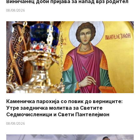
Виничанец доби пријава за напад врз родител
08/08/2026
Каменичка парохија со повик до верниците:
Утре заедничка молитва за Светите
Седмочисленици и Свети Пантелејмон
08/08/2026