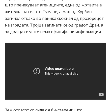
што пренесуваат агенициите, една од жртвите е
жителка на селото Тумане, а маж од Курбин
загинал откако во паника скокнал од прозорецот
на зградата. Тројца загинати се од градот Драч, а
за двајца се уште нема официјални информации.
Земјотресот со сила од 6,4 степени што