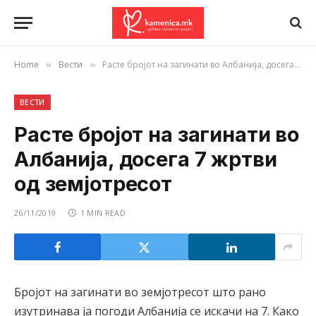
Home
Вести
Расте бројот на загинати во Албанија, досега 7 жртви од земјотресот
»
»
ВЕСТИ
Расте бројот на загинати во
Албанија, досега 7 жртви
од земјотресот
26/11/2019
1 MIN READ
Бројот на загинати во земјотресот што рано
изутринава ја погоди Албанија се искачи на 7. Како