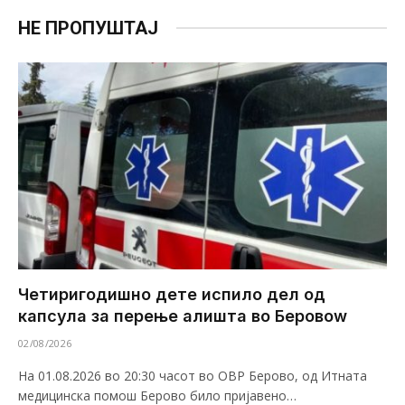
НЕ ПРОПУШТАЈ
Четиригодишно дете испило дел од
капсула за перење алишта во Беровоw
02/08/2026
На 01.08.2026 во 20:30 часот во ОВР Берово, од Итната
медицинска помош Берово било пријавено…