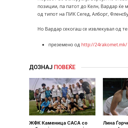
позиции, па патот до Келн, Вардар ќе 
од типот на ПИК Сегед, Алборг, Фленсбу
Но Вардар секогаш се извлекувал од теш
преземено од
http://24rakomet.mk/
ДОЗНАЈ
ПОВЕЌЕ
ЖФК Каменица САСА со
Лина Ѓорч