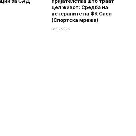
ации за САД
пријателства што траат
цел живот: Средба на
ветераните на ФК Саса
(Спортска мрежа)
08/07/2026