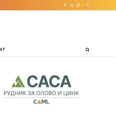
Facebook
X
Instagram
(Twitter)
КТ