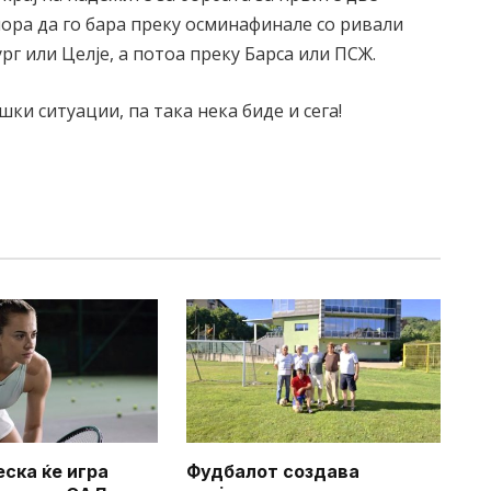
мора да го бара преку осминафинале со ривали
рг или Целје, а потоа преку Барса или ПСЖ.
ки ситуации, па така нека биде и сега!
еска ќе игра
Фудбалот создава