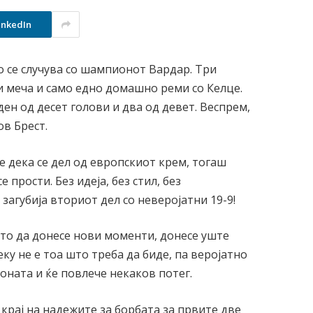
inkedIn
 се случува со шампионот Вардар. Три
и меча и само едно домашно реми со Келце.
еден од десет голови и два од девет. Веспрем,
в Брест.
е дека се дел од европскиот крем, тогаш
прости. Без идеја, без стил, без
загубија вториот дел со неверојатни 19-9!
то да донесе нови моменти, донесе уште
у не е тоа што треба да биде, па веројатно
зоната и ќе повлече некаков потег.
 крај на надежите за борбата за првите две