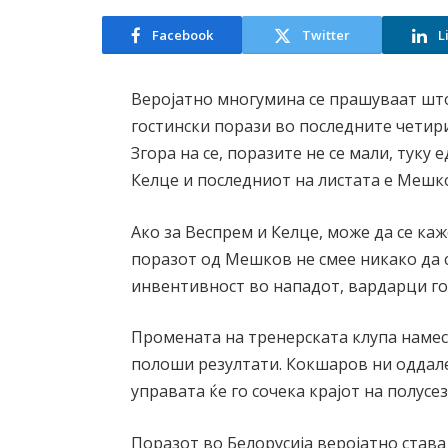
Facebook
Twitter
L
Веројатно многумина се прашуваат што
гостински порази во последните четир
Згора на се, поразите не се мали, туку 
Келце и последниот на листата е Мешко
Ако за Веспрем и Келце, може да се каж
поразот од Мешков не смее никако да се 
инвентивност во нападот, вардарци го 
Промената на тренерската клупа намес
полоши резултати. Кокшаров ни оддалек
управата ќе го сочека крајот на полусе
Поразот во Белорусија веројатно става