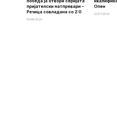
победа ја отвори серијата
квалифик
пријателски натпревари –
Опен
Речица совладана со 2:0
22/07/2026
06/08/2026