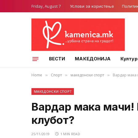
Friday, August 7
Услови за користење
Полити
ВЕСТИ
МАКЕДОНИЈА
Култур
Home
Спорт
македонски спорт
Вардар мака 
»
»
»
МАКЕДОНСКИ СПОРТ
Вардар мака мачи! 
клубот?
25/11/2019
1 MIN READ