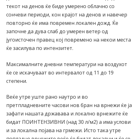
текот на денов ќе биде умерено облачно со
сончеви периоди, кон крајот на денов и навечер
повторно ќе има повремен локален дожд. Ќе
започне да дува слаб до умерен ветер од
југоисточен правец кој повремено на некои места
ќе засилува по интензитет.
Максималните дневни температури на воздухот
ќе се искачуваат во интервалот од 11 до 19
степени.
Веќе утре уште рано наутро и во
претпладневните часови нов бран на врнежи ќе ја
зафати нашата државава и локално врнежите ќе
бидат ПОИНТЕНЗИВНИ (над 30 л/м2) а има услови
и за локална појава на грмежи. Исто така утре
попладне врнежите веќе ќе бидат локални и ќе се