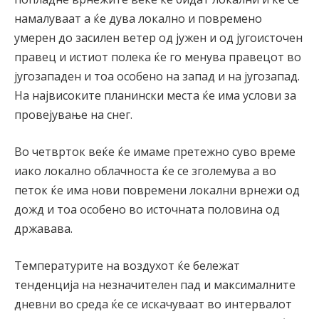
намалуваат а ќе дува локално и повремено
умерен до засилен ветер од јужен и од југоисточен
правец и истиот полека ќе го менува правецот во
југозападен и тоа особено на запад и на југозапад.
На највисоките планински места ќе има услови за
провејување на снег.
Во четврток веќе ќе имаме претежно суво време
иако локално облачноста ќе се зголемува а во
петок ќе има нови повремени локални врнежи од
дожд и тоа особено во источната половина од
државава.
Температурите на воздухот ќе бележат
тенденција на незначителен пад и максималните
дневни во среда ќе се искачуваат во интервалот