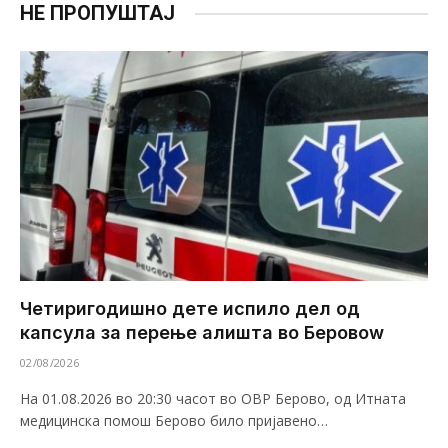
НЕ ПРОПУШТАЈ
Четиригодишно дете испило дел од
капсула за перење алишта во Беровоw
02/08/2026
На 01.08.2026 во 20:30 часот во ОВР Берово, од Итната
медицинска помош Берово било пријавено…