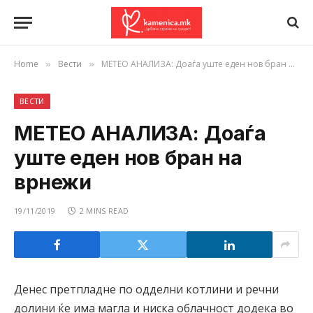
Home
Вести
МЕТЕО АНАЛИЗА: Доаѓа уште еден нов бран на врнежи
»
»
ВЕСТИ
МЕТЕО АНАЛИЗА: Доаѓа
уште еден нов бран на
врнежи
19/11/2019
2 MINS READ
Денес претпладне по одделни котлини и речни
долини ќе има магла и ниска облачност додека во