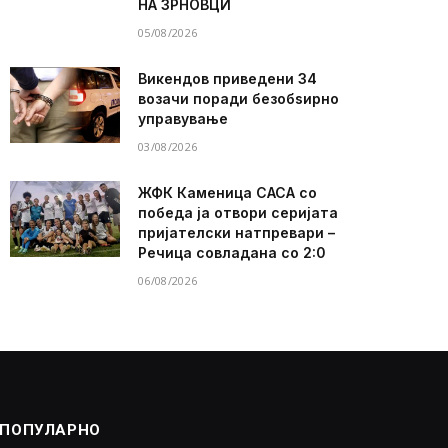
НА ЗРНОВЦИ
05/08/2026
Викендов приведени 34
возачи поради безобѕирно
управување
03/08/2026
ЖФК Каменица САСА со
победа ја отвори серијата
пријателски натпревари –
Речица совладана со 2:0
06/08/2026
ПОПУЛАРНО