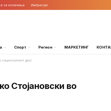
ка за колачиња
Импресум
а
Спорт
Регион
МАРКЕТИНГ
КОНТА
во националниот дрес
ко Стојановски во