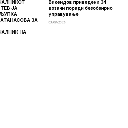
ЧАЛНИКОТ
Викендов приведени 34
ТЕВ ЈА
возачи поради безобѕирно
 ЉУПКА
управување
 АТАНАСОВА ЗА
03/08/2026
ЧАЛНИК НА