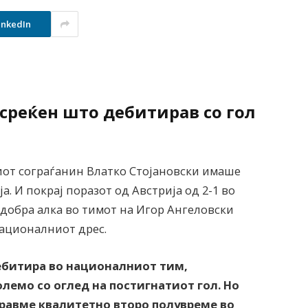
inkedIn
 среќен што дебитирав со гол
от сограѓанин Влатко Стојановски имаше
. И покрај поразот од Австрија од 2-1 во
јдобра алка во тимот на Игор Ангеловски
националниот дрес.
дебитира во националниот тим,
олемо со оглед на постигнатиот гол. Но
гравме квалитетно второ полувреме во