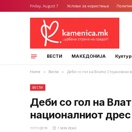
Friday, August 7
Услови за користење
Полити
ВЕСТИ
МАКЕДОНИЈА
Култур
Home
Вести
Деби со гол на Влатко Стојановски 
»
»
ВЕСТИ
Деби со гол на Влат
националниот дрес
17/11/2019
1 MIN READ