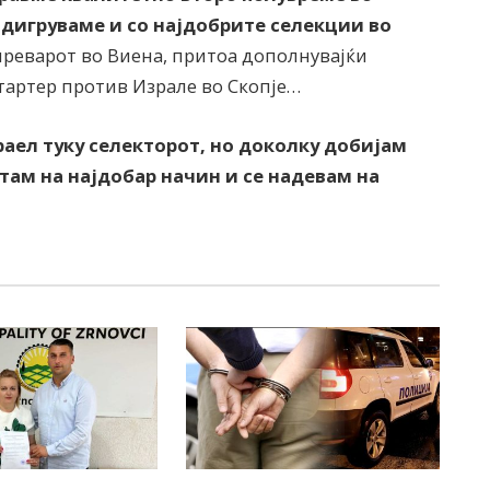
адигруваме и со најдобрите селекции во
преварот во Виена, притоа дополнувајќи
стартер против Израле во Скопје…
раел туку селекторот, но доколку добијам
стам на најдобар начин и се надевам на