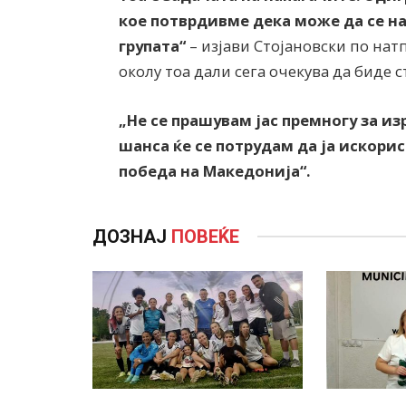
кое потврдивме дека може да се н
групата“
– изјави Стојановски по нат
околу тоа дали сега очекува да биде 
„Не се прашувам јас премногу за из
шанса ќе се потрудам да ја искори
победа на Македонија“.
ДОЗНАЈ
ПОВЕЌЕ