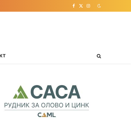
Facebook
X
Instagram
(Twitter)
КТ