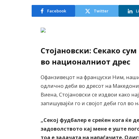
Facebook
Twitter
L
Стојановски: Секако сум
во националниот дрес
Офанзивецот на француски Ним, наши
одлично деби во дресот на Македонија
Виена, Стојановски се издвои како на
запишувајќи го и својот деби гол во 
„Секој фудбалер е среќен кога ќе 
задоволството кај мене е уште пог
тоа е задачата на напаѓачите. Оди