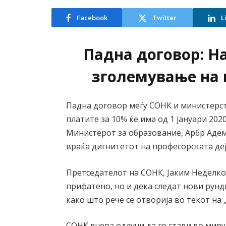
Facebook
Twitter
L
Падна договор: Н
зголемување на 
Падна договор меѓу СОНК и министерст
платите за 10% ќе има од 1 јануари 202
Министерот за образование, Арбр Адем
враќа дигнитетот на професорската деј
Претседателот на СОНК, Јаким Неделко
прифатено, но и дека следат нови рун
како што рече се отворија во текот на 
СОНК вчера одлучи да го стави во мир