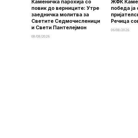
Каменичка парохија со
ЖФК Каме
повик до верниците: Утре
победа ја
заедничка молитва за
пријателс
Светите Седмочисленици
Речица со
и Свети Пантелејмон
06/08/2026
08/08/2026