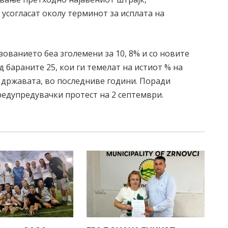
 усогласат околу терминот за исплата на
азованието беа зголемени за 10, 8% и со новите
д бараните 25, кои ги темелат на истиот % на
 државата, во последниве години. Поради
едупредувачки протест на 2 септември.