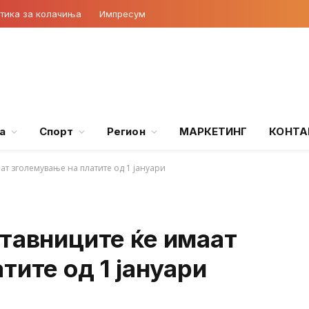
тика за колачиња
Импресум
а
Спорт
Регион
МАРКЕТИНГ
КОНТА
ат зголемување на платите од 1 јануари
тавниците ќе имаат
тите од 1 јануари