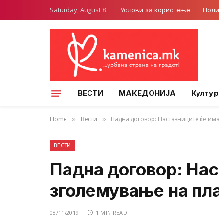
Saturday, August 8
Услови за користење
Поли
ВЕСТИ
МАКЕДОНИЈА
Култур
Home
Вести
Падна договор: Наставниците ќе има
»
»
ВЕСТИ
Падна договор: Нас
зголемување на пла
08/11/2019
1 MIN READ