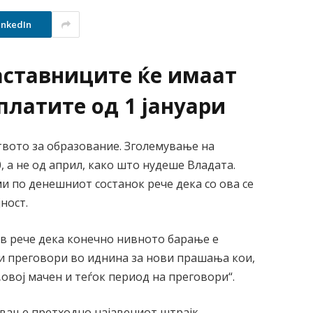
inkedIn
аставниците ќе имаат
платите од 1 јануари
вото за образование. Зголемување на
0, а не од април, како што нудеше Владата.
и по денешниот состанок рече дека со ова се
ност.
в рече дека конечно нивното барање е
ди преговори во иднина за нови прашања кои,
„овој мачен и теѓок период на преговори“.
ување претходно најавениот штрајк,