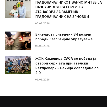
ГРАДОНАЧАЛНИКОТ ВАНЧО МИТЕВ ЈА
НАЗНАЧИ ЉУПКА ЃОРГИЕВА
АТАНАСОВА ЗА ЗАМЕНИК
ГРАДОНАЧАЛНИК НА ЗРНОВЦИ
05/08/2026
Викендов приведени 34 возачи
поради безобѕирно управување
03/08/2026
ЖФК Каменица САСА со победа ја
отвори серијата пријателски
натпревари – Речица совладана со
2:0
06/08/2026