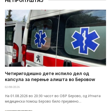
НЕ ПРОПУШТАЈ
Четиригодишно дете испило дел од
капсула за перење алишта во Беровоw
02/08/2026
На 01.08.2026 во 20:30 часот во ОВР Берово, од Итната
медицинска помош Берово било пријавено…