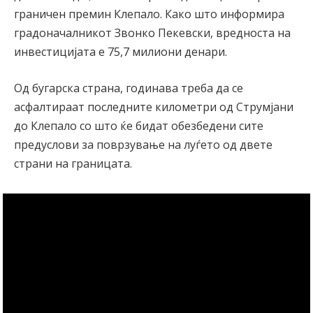
граничен премин Клепало. Како што информира
градоначалникот Звонко Пекевски, вредноста на
инвестицијата е 75,7 милиони денари.
Од бугарска страна, годинава треба да се
асфалтираат последните километри од Струмјани
до Клепало со што ќе бидат обезбедени сите
предуслови за поврзување на луѓето од двете
страни на границата.