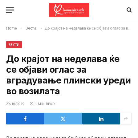
Home
Вести
До крајот на неделава ќе се објави оглас за вградување плински уреди во возилата
»
»
ВЕСТИ
До крајот на неделава ќе
се објави оглас за
вградување плински уреди
во возилата
29/10/2019
1 MIN READ