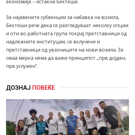
економија – истакна Бектеши.
За најавените субвенции за набавка на возила,
Бектеши рече дека се разгледуваат неколку опции
и оти во работната група покрај претставници од
надлежните институции, се вклучени и
претставници од увзониците на нови возила. За
оваа мерка нема да важи принципот „прв дојден,
прв услужен“.
ДОЗНАЈ
ПОВЕЌЕ