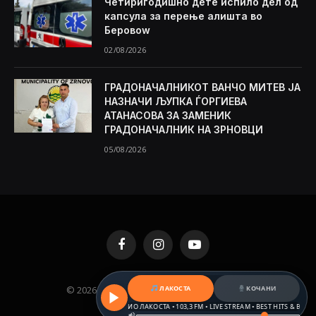
Четиригодишно дете испило дел од
капсула за перење алишта во
Беровоw
02/08/2026
ГРАДОНАЧАЛНИКОТ ВАНЧО МИТЕВ ЈА
НАЗНАЧИ ЉУПКА ЃОРГИЕВА
АТАНАСОВА ЗА ЗАМЕНИК
ГРАДОНАЧАЛНИК НА ЗРНОВЦИ
05/08/2026
Facebook
Instagram
YouTube
© 2026 KAMENICA.MK. Designed by
MKNET
.
ЛАКОСТА
КОЧАНИ
РАДИО ЛАКОСТА • 103,3 FM • LIVE STREAM • BEST HITS & BALKAN 