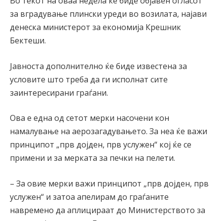
Во текот на оваа недела ќе биде објавен огласот
за вградување плински уреди во возилата, најави
денеска министерот за економија Крешник
Бектеши.
Јавноста дополнително ќе биде известена за
условите што треба да ги исполнат сите
заинтересирани граѓани.
Ова е една од сетот мерки насочени кон
намалување на аерозагадувањето. За неа ќе важи
принципот „прв дојден, прв услужен“ кој ќе се
примени и за мерката за печки на пелети.
– За овие мерки важи принципот „прв дојден, прв
услужен“ и затоа апелирам до граѓаните
навремено да аплицираат до Министерството за