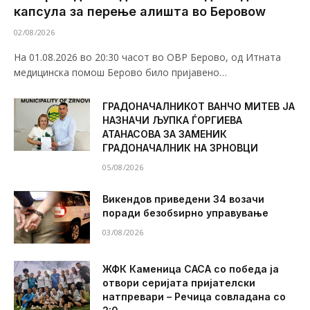
капсула за перење алишта во Беровоw
02/08/2026
На 01.08.2026 во 20:30 часот во ОВР Берово, од Итната
медицинска помош Берово било пријавено…
ГРАДОНАЧАЛНИКОТ ВАНЧО МИТЕВ ЈА
НАЗНАЧИ ЉУПКА ЃОРГИЕВА
АТАНАСОВА ЗА ЗАМЕНИК
ГРАДОНАЧАЛНИК НА ЗРНОВЦИ
05/08/2026
Викендов приведени 34 возачи
поради безобѕирно управување
03/08/2026
ЖФК Каменица САСА со победа ја
отвори серијата пријателски
натпревари – Речица совладана со