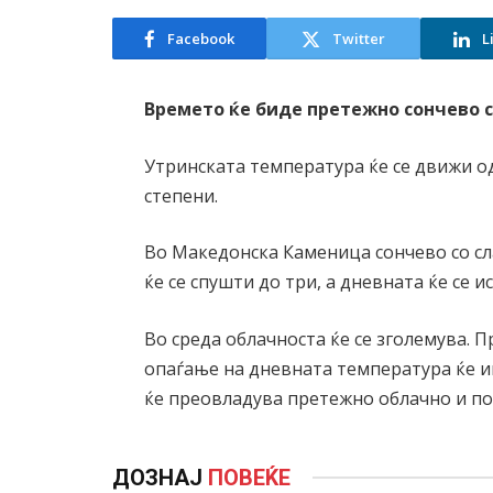
Facebook
Twitter
L
Времето ќе биде претежно сончево с
Утринската температура ќе се движи од
степени.
Во Македонска Каменица сончево со сл
ќе се спушти до три, а дневната ќе се и
Во среда облачноста ќе се зголемува. 
опаѓање на дневната температура ќе и
ќе преовладува претежно облачно и по
ДОЗНАЈ
ПОВЕЌЕ