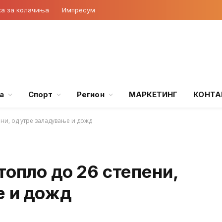
ка за колачиња
Импресум
а
Спорт
Регион
МАРКЕТИНГ
КОНТА
ени, од утре заладување и дожд
топло до 26 степени,
е и дожд