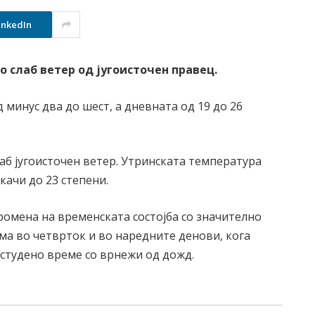
inkedIn
о слаб ветер од југоисточен правец.
 минус два до шест, а дневната од 19 до 26
аб југоисточен ветер. Утринската температура
скачи до 23 степени.
Промена на временската состојба со значително
ма во четврток и во наредните денови, кога
студено време со врнежи од дожд.