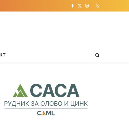
Facebook
X
Instagram
(Twitter)
КТ