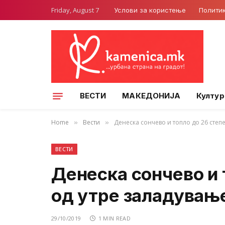
Friday, August 7
Услови за користење
Полити
ВЕСТИ
МАКЕДОНИЈА
Култур
Home
Вести
Денеска сончево и топло до 26 степ
»
»
ВЕСТИ
Денеска сончево и 
од утре заладувањ
29/10/2019
1 MIN READ