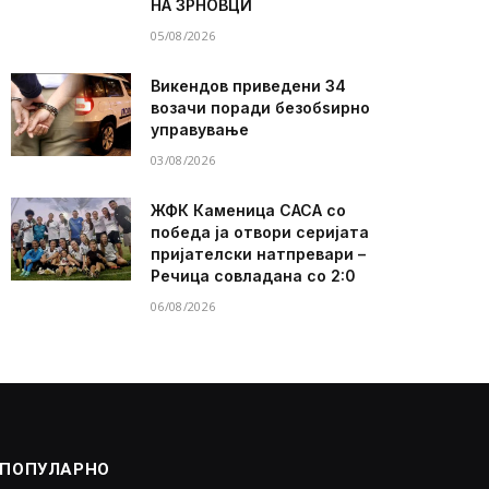
НА ЗРНОВЦИ
05/08/2026
Викендов приведени 34
возачи поради безобѕирно
управување
03/08/2026
ЖФК Каменица САСА со
победа ја отвори серијата
пријателски натпревари –
Речица совладана со 2:0
06/08/2026
ПОПУЛАРНО