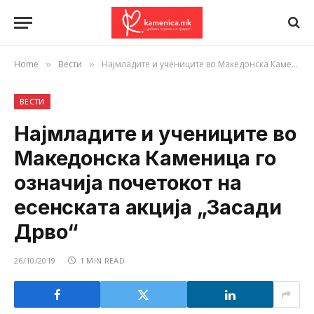
Home
Вести
Најмладите и учениците во Македонска Каменица го означија почетокот на есенската акција „Засади Дрво“
»
»
ВЕСТИ
Најмладите и учениците во
Македонска Каменица го
означија почетокот на
есенската акција „Засади
Дрво“
26/10/2019
1 MIN READ