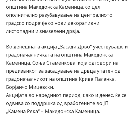
општина Македонска Каменица, со цел
ополнително разубавување на централното
градско подрачје со нови декоративни
листопадни и зимзелени дрвја.
Во денешната акција „Засади Дрво“ учествуваше и
градоначалничката на општина Македонска
Каменица, Соња Стаменкова, која одговори на
предизвикот за засадување на дрвца упатен од
градоначалникот на општина Крива Паланка,
Борјанчо Мицевски.
Акцијата во наредниот период, како и денес, ќе се
одвива со поддршка од вработените во ЈП
„Камена Река“ – Македонска Каменица.