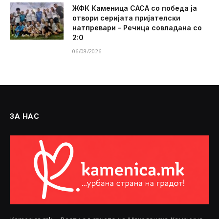
ЖФК Каменица САСА со победа ја
отвори серијата пријателски
натпревари – Речица совладана со
2:0
06/08/2026
ЗА НАС