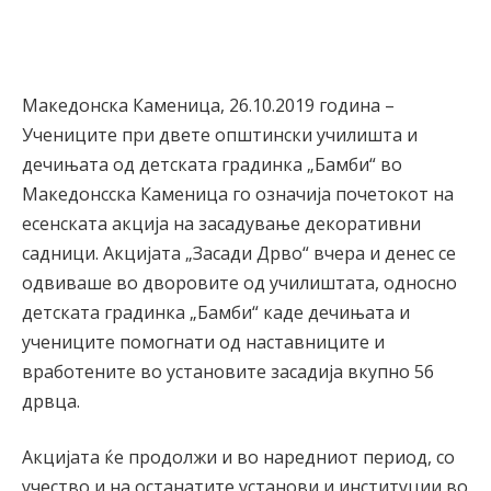
Македонска Каменица, 26.10.2019 година –
Учениците при двете општински училишта и
дечињата од детската градинка „Бамби“ во
Македонсска Каменица го означија почетокот на
есенската акција на засадување декоративни
садници. Акцијата „Засади Дрво“ вчера и денес се
одвиваше во дворовите од училиштата, односно
детската градинка „Бамби“ каде дечињата и
учениците помогнати од наставниците и
вработените во установите засадија вкупно 56
дрвца.
Акцијата ќе продолжи и во наредниот период, со
учество и на останатите установи и институции во