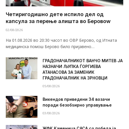
Четиригодишно дете испило дел од
капсула за перење алишта во Беровоw
02/08/2026
На 01.08.2026 во 20:30 часот во ОВР Берово, од Итната
медицинска помош Берово било пријавено…
ГРАДОНАЧАЛНИКОТ ВАНЧО МИТЕВ ЈА
НАЗНАЧИ ЉУПКА ЃОРГИЕВА
АТАНАСОВА ЗА ЗАМЕНИК
ГРАДОНАЧАЛНИК НА ЗРНОВЦИ
05/08/2026
Викендов приведени 34 возачи
поради безобѕирно управување
03/08/2026
ЖФК Каменица САСА со победа ја