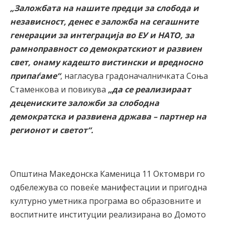
„Заложбата на нашите предци за слобода и
независност, денес е заложба на сегашните
генерации за интеграција во ЕУ и НАТО, за
рамноправност со демократскиот и развиен
свет, онаму кадешто вистински и вредносно
припаѓаме“
, нагласува градоначалничката Соња
Стаменкова и повикува
„да се реализираат
децениските заложби за слободна
демократска и развиена држава – партнер на
регионот и светот“.
Општина Македонска Каменица 11 Октомври го
одбележува со повеќе манифестации и пригодна
културно уметника програма во образовните и
воспитните институции реализирана во Домото