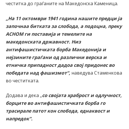
честитка до граѓаните на Македонска Каменица.
„На 11 октомври 1941 година нашите предци ја
започнаа битката за слобода, а подоцна, преку
АСНОМ ги поставија и темелите на
македонската државност. Низ
антифашистичката борба Македонија и
нејзините граѓани од различни верска и
етничка припадност дадоа свој придонес во
победата над фашизмот“,
наведува Стаменкова
во честитката.
Додава и дека „
со својата храброст и одлучност,
борците во антифашистичката борба го
трасирале патот кон слобода, еднаквост и
напредок“.