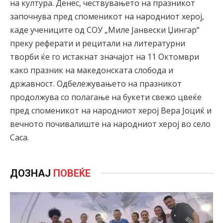
на култура. Денес, чествувањето на празникот
започнува пред споменикот на народниот херој,
каде учениците од СОУ „Миле Јанвески Џингар“
преку реферати и рецитали на литературни
творби ќе го истакнат значајот на 11 Октомври
како празник на македонската слобода и
државност. Одбележувањето на празникот
продолжува со полагање на букети свежо цвеќе
пред споменикот на народниот херој Вера Јоциќ и
вечното почивалиште на народниот херој во село
Саса.
ДОЗНАЈ
ПОВЕЌЕ