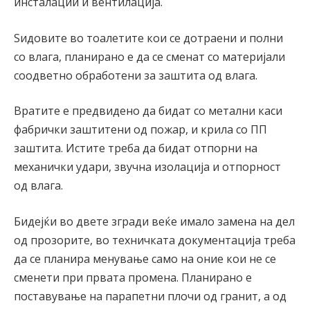
инсталации и вентилација.
Ѕидовите во тоалетите кои се дотраени и полни
со влага, планирано е да се сменат со материјали
соодветно обработени за заштита од влага.
Вратите е предвидено да бидат со метални каси
фабрички заштитени од пожар, и крила со ПП
заштита. Истите треба да бидат отпорни на
механички удари, звучна изолација и отпорност
од влага.
Бидејќи во двете згради веќе имало замена на дел
од прозорите, во техничката документација треба
да се планира менување само на оние кои не се
сменети при првата промена. Планирано е
поставување на парапетни плочи од гранит, а од