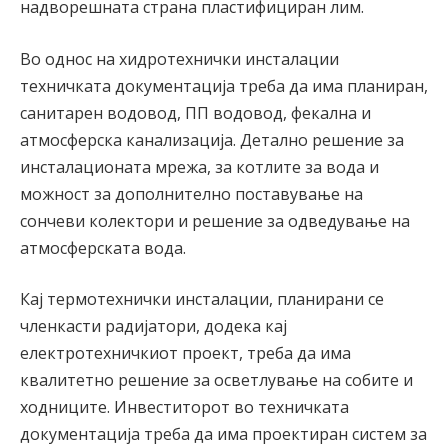
надворешната страна пластифициран лим.
Во однос на хидротехнички инсталации
техничката документација треба да има планиран,
санитарен водовод, ПП водовод, фекална и
атмосферска канализација. Детално решение за
инсталационата мрежа, за котлите за вода и
можност за дополнително поставување на
сончеви колектори и решение за одведување на
атмосферската вода.
Кај термотехнички инсталации, планирани се
членкасти радијатори, додека кај
електротехничкиот проект, треба да има
квалитетно решение за осветлување на собите и
ходниците. Инвеститорот во техничката
документација треба да има проектиран систем за