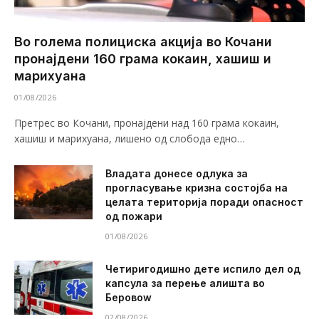
Во голема полициска акција во Кочани
пронајдени 160 грама кокаин, хашиш и
марихуана
01/08/2026
Претрес во Кочани, пронајдени над 160 грама кокаин,
хашиш и марихуана, лишено од слобода едно…
Владата донесе одлука за
прогласување кризна состојба на
целата територија поради опасност
од пожари
01/08/2026
Четиригодишно дете испило дел од
капсула за перење алишта во
Беровоw
02/08/2026