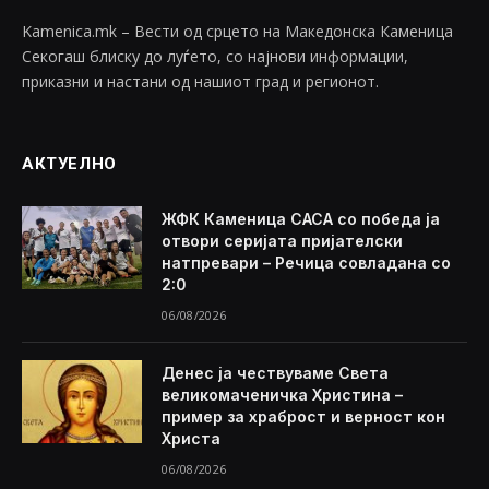
Kamenica.mk – Вести од срцето на Македонска Каменица
Секогаш блиску до луѓето, со најнови информации,
приказни и настани од нашиот град и регионот.
АКТУЕЛНО
ЖФК Каменица САСА со победа ја
отвори серијата пријателски
натпревари – Речица совладана со
2:0
06/08/2026
Денес ја чествуваме Света
великомаченичка Христина –
пример за храброст и верност кон
Христа
06/08/2026