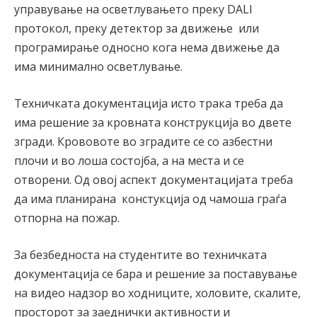
управување на осветлувањето преку DALI
протокол, преку детектор за движење или
програмирање односно кога нема движење да
има минимално осветлување.
Техничката документација исто трака треба да
има решение за кровната конструкција во двете
згради. Крововоте во зградите се со азбестни
плочи и во лоша состојба, а на места и се
отворени. Од овој аспект документацијата треба
да има планирана констукција од чамоша граѓа
отпорна на пожар.
За безбедноста на студентите во техничката
документација се бара и решение за поставување
на видео надзор во ходниците, холовите, скалите,
просторот за заеднички активности и