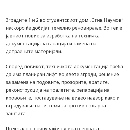
Зградите 1 и 2 во студентскиот дом „Стив Наумов“
наскоро ќе добијат темелно реновирање. Во тек е
јавниот повик за изработка на техничка
документација за санација и замена на
дотраените материјали.
Според повикот, техничката документација треба
да има планиран лифт во двете згради, решение
за замена на подовите, прозорите, вратите,
реконструкција на тоалетите, репарација на
крововите, поставување на видео надзор како и
вградување на системи за против пожарна
заштита.
Подетално, почнувајќи од внатрешната