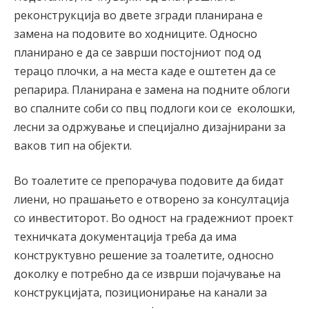
реконструкција во двете згради планирана е
замена на подовите во ходниците. Односно
планирано е да се заврши постојниот под од
терацо плочки, а на места каде е оштетен да се
репарира. Планирана е замена на подните облоги
во спалните соби со пвц подлоги кои се еколошки,
лесни за одржување и специјално дизајнирани за
ваков тип на објекти.
Во тоалетите се препорачува подовите да бидат
лиени, но прашањето е отворено за консултација
со инвеститорот. Во одност на градежниот проект
техничката документација треба да има
конструктувно решение за тоалетите, односно
доколку е потребно да се изврши појачување на
конструкцијата, позиционирање на канали за