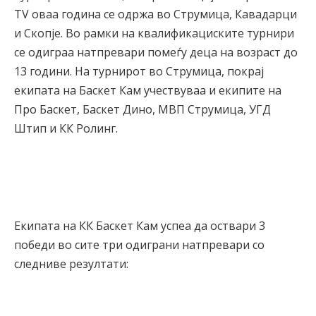
TV оваа година се одржа во Струмица, Кавадарци
и Скопје. Во рамки на квалификациските турнири
се одиграа натпревари помеѓу деца на возраст до
13 години. На турнирот во Струмица, покрај
екипата на Баскет Кам учествуваа и екипите на
Про Баскет, Баскет Дино, МВП Струмица, УГД
Штип и КК Ролинг.
Екипата на КК Баскет Кам успеа да оствари 3
победи во сите три одиграни натпревари со
следниве резултати: