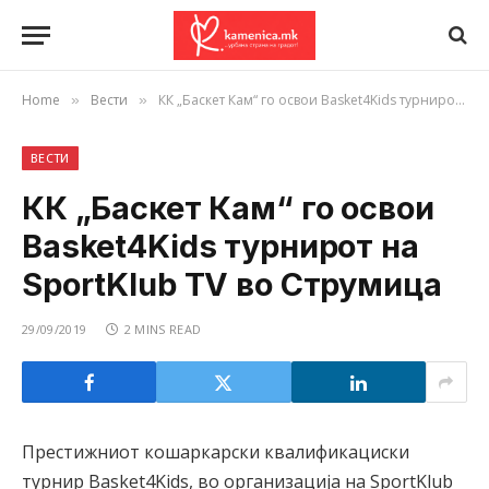
Home
Вести
КК „Баскет Кам“ го освои Basket4Kids турнирот на SportKlub TV во Струмица
»
»
ВЕСТИ
КК „Баскет Кам“ го освои
Basket4Kids турнирот на
SportKlub TV во Струмица
29/09/2019
2 MINS READ
Престижниот кошаркарски квалификациски
турнир Basket4Kids, во организација на SportKlub