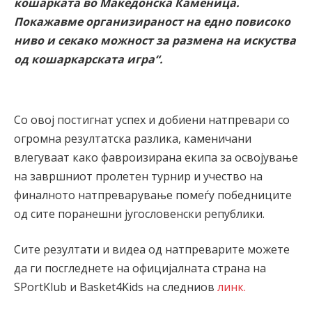
кошарката во Македонска Каменица.
Покажавме организираност на едно повисоко
ниво и секако можност за размена на искуства
од кошаркарската игра“.
Со овој постигнат успех и добиени натпревари со
огромна резултатска разлика, каменичани
влегуваат како фавроизирана екипа за освојување
на завршниот пролетен турнир и учество на
финалното натпреварување помеѓу победниците
од сите поранешни југословенски републики.
Сите резултати и видеа од натпреварите можете
да ги посгледнете на официјалната страна на
SPortKlub и Basket4Kids на следниов
линк.