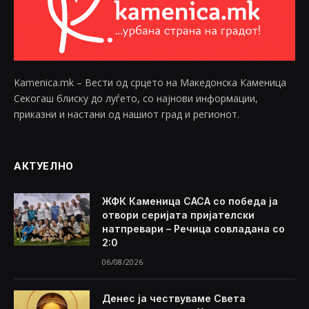
Kamenica.mk – Вести од срцето на Македонска Каменица
Секогаш блиску до луѓето, со најнови информации,
приказни и настани од нашиот град и регионот.
АКТУЕЛНО
ЖФК Каменица САСА со победа ја
отвори серијата пријателски
натпревари – Речица совладана со
2:0
06/08/2026
Денес ја чествуваме Света