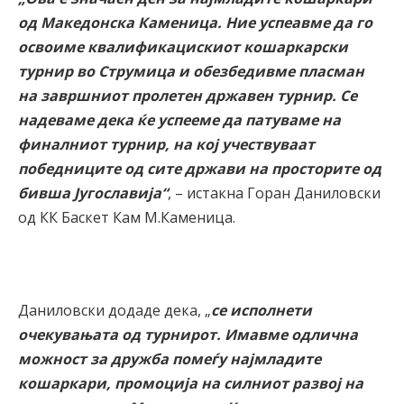
од Македонска Каменица. Ние успеавме да го
освоиме квалификацискиот кошаркарски
турнир во Струмица и обезбедивме пласман
на завршниот пролетен државен турнир. Се
надеваме дека ќе успееме да патуваме на
финалниот турнир, на кој учествуваат
победниците од сите држави на просторите од
бивша Југославија“
, – истакна Горан Даниловски
од КК Баскет Кам М.Каменица.
Даниловски додаде дека, „
се исполнети
очекувањата од турнирот. Имавме одлична
можност за дружба помеѓу најмладите
кошаркари, промоција на силниот развој на