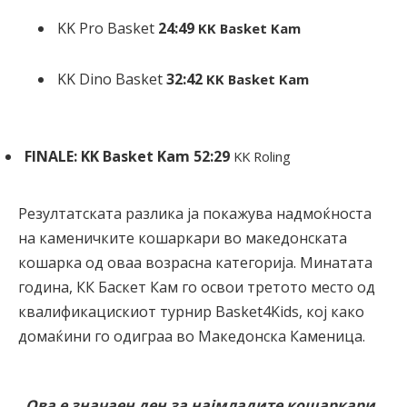
KK Pro Basket
24:49
KK Basket Kam
KK Dino Basket
32:42
KK Basket Kam
FINALE: KK Basket Kam 52:29
KK Roling
Резултатската разлика ја покажува надмоќноста
на каменичките кошаркари во македонската
кошарка од оваа возрасна категорија. Минатата
година, КК Баскет Кам го освои третото место од
квалификацискиот турнир Basket4Kids, кој како
домаќини го одиграа во Македонска Каменица.
„Ова е значаен ден за најмладите кошаркари